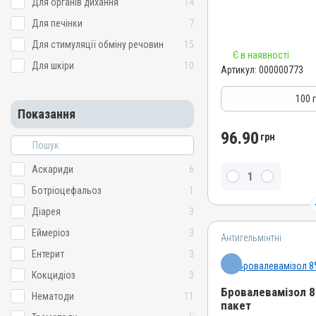
Для органів дихання
14
Штрихкод
Для печінки
7
4820012500741
Номер РП
Для стимуляції обміну речовин
15
Є в наявності
AB-00572-01-09
Для шкіри
10
Артикул:
000000773
Групи препаратів
Антигельмінтні, Протипар
100 
Показання
Лікарська форма
Порошок
96.90
грн
Діючи речовини
Аскариди
6
Фенбендазол
Види тварин
Ботріоцефальоз
1
ВРХ, Вівці, Кози, Свині, Ко
Діарея
3
Кролики, Хутрові звірі, Ли
Еймеріоз
3
Антигельмінтні
Застосування
Ентерит
3
Перорально з кормом
Кокцидіоз
3
Призначення
Бровалевамізол 8
Від глистів
Нематоди
11
пакет
Показання