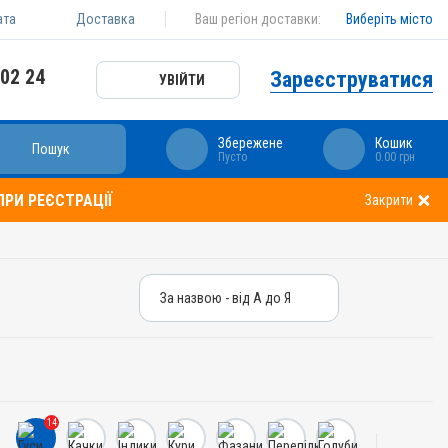
ата
Доставка
Ваш регіон доставки:
Виберіть місто
 02 24
Зареєструватися
УВІЙТИ
Збережене
Кошик
Пошук
Пусто
0.00 грн
РИ РЕЄСТРАЦІЇ
Закрити
За назвою - від А до Я
За назвою - від А до Я
За ціною – від дешевих
За ціною – від дорогих
14