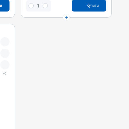
Діючи речовини
и
Купити
Ампроліуму гідрохлорид, Вітамін K3 / вікасол,
Вітамін A / ретинол
Водорозчинний
Так
Види тварин
Гуси, Індики, Кури, Фазани, Голуби
Застосування
Перорально з водою, Перорально з кормом
Призначення
Для лікування ШКТ, Від глистів
+2
Показання
Діарея; Еймеріоз; Ентерит; Кокцидіоз