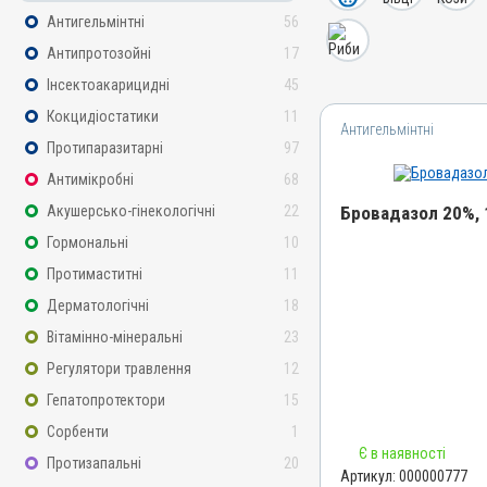
Антигельмінтні
56
Антипротозойні
17
Інсектоакарицидні
45
Кокцидіостатики
11
Антигельмінтні
Протипаразитарні
97
Антимікробні
68
Акушерсько-гінекологічні
22
Бровадазол 20%, 
Гормональні
10
Назва препарату
Протимаститні
11
Бровадазол 20%
Дерматологічні
18
Артикул
Вітамінно-мінеральні
23
000000777
Регулятори травлення
12
Штрихкод
Гепатопротектори
15
4820012502912
Сорбенти
1
Номер РП
Є в наявності
АВ-01936-01-10
Протизапальні
20
Артикул:
000000777