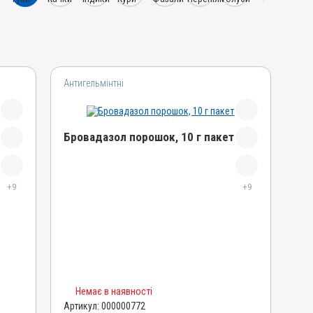
Антигельмінтні
Бровадазол порошок, 10 г пакет
Назва препарату
+9
Бровадазол порошок
+9
Артикул
000000772
Штрихкод
4820012500734
Номер РП
Немає в наявності
AB-00572-01-09
Артикул:
000000772