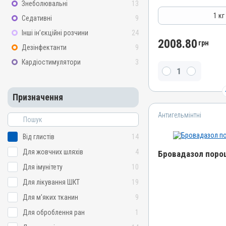
Групи препаратів
Знеболювальні
13
Антигельмінтні, Протипар
1 кг
Седативні
9
Лікарська форма
Інші ін’єкційні розчини
24
Порошок
2008.80
грн
Дезінфектанти
9
Діючи речовини
Кардіостимулятори
3
Фенбендазол
Види тварин
ВРХ, Вівці, Кози, Свині, Ко
Призначення
Кролики, Хутрові звірі, Ли
Індики, Кури, Риби
Антигельмінтні
Застосування
Від глистів
14
Перорально з кормом
Призначення
Для жовчних шляхів
4
Бровадазол порош
Від глистів
Для імунітету
10
Показання
Назва препарату
Для лікування ШКТ
19
Ботріоцефальоз; Нематод
Бровадазол порошок
Для м'яких тканин
9
Цестоди
Артикул
Для оброблення ран
1
000000773