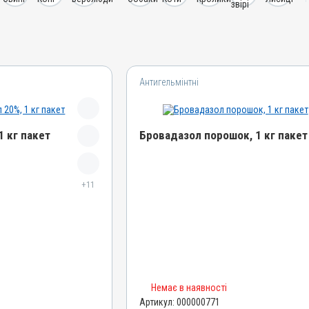
Антигельмінтні
1 кг пакет
Бровадазол порошок, 1 кг пакет
Назва препарату
+11
Бровадазол порошок
Артикул
000000771
Штрихкод
4820012500093
Номер РП
Немає в наявності
AB-00572-01-09
Артикул:
000000771