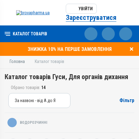
УВІЙТИ
Зареєструватися
КАТАЛОГ ТОВАРІВ
ЗНИЖКА 10% НА ПЕРШЕ ЗАМОВЛЕННЯ
Головна
Каталог товарів
Каталог товарів Гуси, Для органів дихання
Обрано товарів:
14
Фільтр
За назвою - від А до Я
За назвою - від А до Я
За ціною – від дешевих
ВОДОРОЗЧИННІ
За ціною – від дорогих