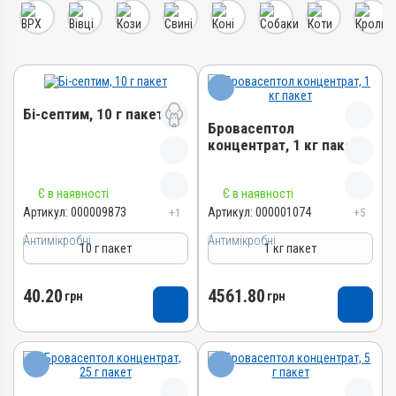
Бі-септим, 10 г пакет
Бровасептол
концентрат, 1 кг пакет
Назва препарату
Назва препарату
Є в наявності
Є в наявності
Бі-септим
Бровасептол концентрат
Артикул:
000009873
Артикул:
000001074
+1
+5
Артикул
Артикул
Антимікробні
000009873
Антимікробні
10 г пакет
1 кг пакет
000001074
Штрихкод
Штрихкод
4820012501892
40.20
4561.80
грн
грн
4820012501618
Номер РП
Номер РП
АВ-02717-01-11
AB-00945-01-10
Групи препаратів
Групи препаратів
Антимікробні
Антимікробні