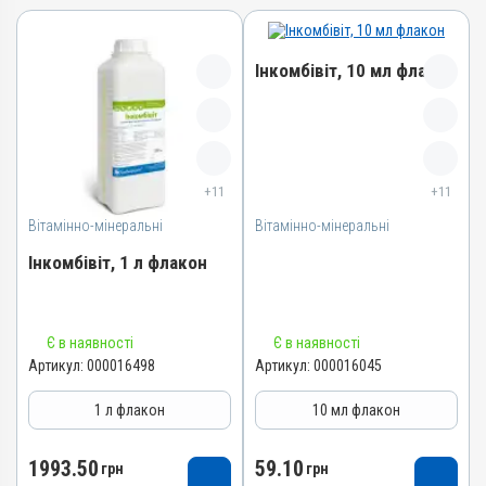
Інкомбівіт, 10 мл флакон
Назва препарату
Інкомбівіт
+11
+11
Артикул
Вітамінно-мінеральні
Вітамінно-мінеральні
000016045
Штрихкод
Інкомбівіт, 1 л флакон
4820012504466
Номер РП
Назва препарату
AB-08267-01-19
Є в наявності
Є в наявності
Інкомбівіт
Артикул:
000016498
Артикул:
000016045
Групи препаратів
Артикул
Вітамінно-мінеральні,
1 л флакон
10 мл флакон
Імуностимулятори
000016498
Лікарська форма
Штрихкод
1993.50
59.10
грн
грн
Розчин
4820012504787