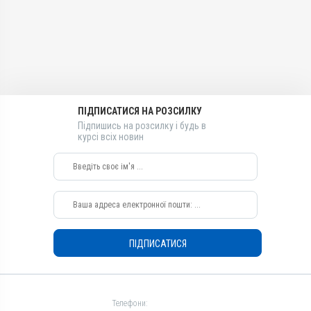
Лікарська форма
Для органів дихання
шкіри, Для м'яких тканин,
Таблетки
Для лікування ШКТ
Показання
Діючи речовини
Показання
Артрити; Бешиха;
Дизентерія; Ентерит;
Сульфатіазол натрію,
Артрити; Бешиха;
Колібактеріоз;
Сульфагуанідин, Тілозину
Дизентерія; Ентерит;
Мікоплазмоз; Набрякова
тартрат, Триметоприму
Колібактеріоз;
хвороба; Пастерельоз;
лактат
Мікоплазмоз; Набрякова
Пневмонія; Риніт;
хвороба; Пастерельоз;
ПІДПИСАТИСЯ НА РОЗСИЛКУ
Види тварин
Сальмонельоз; Тиф; Холера
Пневмонія; Риніт;
Підпишись на розсилку і будь в
ВРХ, Вівці, Свині, Кролики,
Сальмонельоз; Тиф; Холера
курсі всіх новин
Гуси, Качки, Індики, Кури
Застосування
Перорально з кормом
Призначення
Для шкіри, Для лікування
ШКТ, Для м'яких тканин,
Для органів дихання
ПІДПИСАТИСЯ
Показання
Артрити; Бешиха;
Дизентерія; Ентерит;
Колібактеріоз;
Телефони: