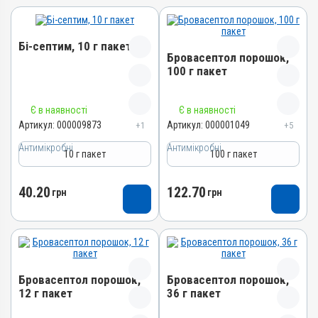
Бі-септим, 10 г пакет
Бровасептол порошок,
100 г пакет
Назва препарату
Назва препарату
Є в наявності
Є в наявності
Бі-септим
Бровасептол порошок
Артикул:
000009873
Артикул:
000001049
+1
+5
Артикул
Артикул
Антимікробні
000009873
Антимікробні
10 г пакет
100 г пакет
000001049
Штрихкод
Штрихкод
4820012501892
40.20
122.70
грн
грн
4820012500666
Номер РП
Номер РП
АВ-02717-01-11
АВ-00804-01-09
Групи препаратів
Групи препаратів
Антимікробні
Антимікробні
Бровасептол порошок,
Лікарська форма
Бровасептол порошок,
Лікарська форма
12 г пакет
36 г пакет
Порошок
Порошок
Діючи речовини