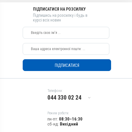
Види тварин
ПІДПИСАТИСЯ НА РОЗСИЛКУ
ВРХ, Вівці, Кози, Свині, Гуси,
Підпишись на розсилку і будь в
курсі всіх новин
Качки, Індики, Кури
Застосування
Перорально з кормом
Призначення
Для лікування ШКТ, Для
печінки, Для стимуляції
обміну речовин
ПІДПИСАТИСЯ
Показання
Мікотоксикоз; Отруєння;
Токсикоз
Телефони:
044 330 02 24
Режим роботи:
пн-пт:
08:30–16:30
сб-нд:
Вихідний