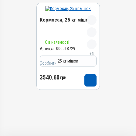
Кормосан, 25 кг мішок
Назва препарату
Є в наявності
Кормосан
Артикул:
000018729
+5
Артикул
25 кг мішок
000018729
Сорбенти
Штрихкод
3540.60
4820012505630
грн
Групи препаратів
Сорбенти
Лікарська форма
Порошок
Діючи речовини
Кліноптилоліт, Сорбінова
кислота, Каолін, Магнію
сульфат