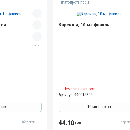
Гепатопротектори
кон
Карсилін, 10 мл флакон
Назва препарату
Карсилін
+14
Артикул
000018698
Штрихкод
4820012505593
Номер РП
Немає в наявності
d-UA-10-20
Артикул:
000018698
Групи препаратів
ятори травлення
Гепатопротектори, Регулятори травлення
флакон
10 мл флакон
Лікарська форма
Розчин
44.10
Зберегти
Зберег
грн
Діючи речовини