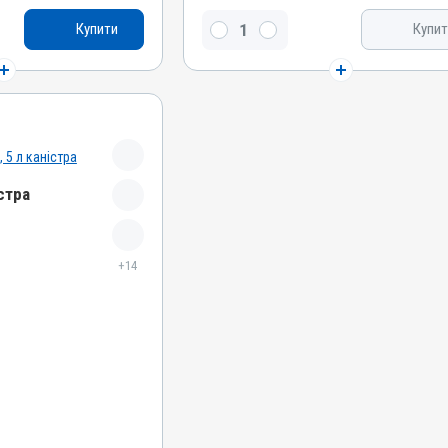
, Силімарин, Метіонін
Бетаїн, Силімарин, Метіонін, L-карнітин, Сорбіт
Купити
Купит
Види тварин
ні, Собаки, Коти,
ВРХ, Вівці, Кози, Свині, Коні, Собаки, Коти,
сиці, Гуси, Качки,
Кролики, Хутрові звірі, Лисиці, Гуси, Качки,
репілки, Голуби
Індики, Кури, Фазани, Перепілки, Голуби
Застосування
рорально з кормом
Перорально з кормом, Перорально з водою
Призначення
стра
ечовин, Для жовчних
Для печінки, Для стимуляції обміну речовин,
Для жовчних шляхів
Показання
+14
атит; Гепатопатія;
Аденовіроз; Бабезиоз; Гепатит; Гепатопатія;
Піроплазмоз