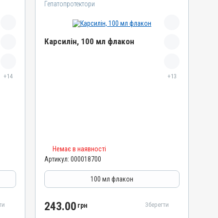
Гепатопротектори
Карсилін, 100 мл флакон
Назва препарату
Карсилін
+14
+13
Артикул
000018700
Штрихкод
4820012505609
Номер РП
Немає в наявності
d-UA-10-20
Артикул:
000018700
Групи препаратів
Гепатопротектори, Регулятори травлення
100 мл флакон
Лікарська форма
Розчин
243.00
ти
Зберегти
грн
Діючи речовини