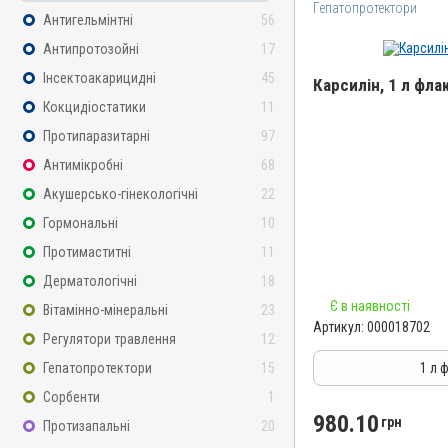
Гепатопротектори
Антигельмінтні
56
Антипротозойні
17
Інсектоакарицидні
45
Карсилін, 1 л фла
Кокцидіостатики
11
Назва препарату
Протипаразитарні
97
Карсилін
Антимікробні
68
Артикул
Акушерсько-гінекологічні
22
000018702
Гормональні
10
Штрихкод
Протимаститні
11
4820012505616
Дерматологічні
18
Номер РП
Є в наявності
d-UA-10-20
Вітамінно-мінеральні
23
Артикул:
000018702
Групи препаратів
Регулятори травлення
12
Гепатопротектори, Регул
Гепатопротектори
15
1 л 
Лікарська форма
Сорбенти
1
Розчин
980.10
грн
Протизапальні
20
Діючи речовини