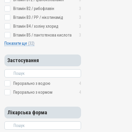
Вітамін B2 / рибофлавін
3
Вітамін B3 / PP / нікотинамід
3
Вітамін B4 / холіну хлорид
3
Вітамін B5 / пантотенова кислота
3
Показати ще
(32)
Застосування
Перорально з водою
4
Перорально з кормом
4
Лікарська форма