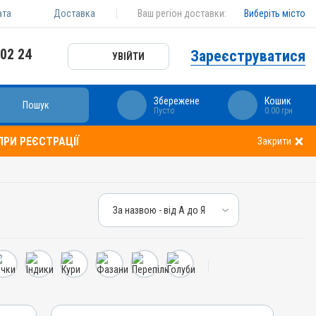
ата
Доставка
Ваш регіон доставки:
Виберіть місто
 02 24
Зареєструватися
УВІЙТИ
Збережене
Кошик
Пошук
Пусто
0.00 грн
РИ РЕЄСТРАЦІЇ
Закрити
За назвою - від А до Я
За назвою - від А до Я
За ціною – від дешевих
За ціною – від дорогих