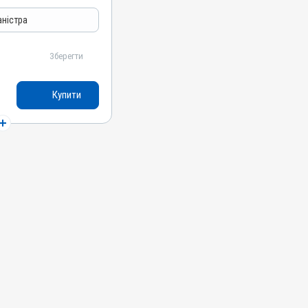
ятори травлення
аністра
Зберегти
н, L-карнітин, Сорбіт
Купити
ні, Собаки, Коти,
сиці, Гуси, Качки,
репілки, Голуби
ерорально з водою
ції обміну речовин,
атит; Гепатопатія;