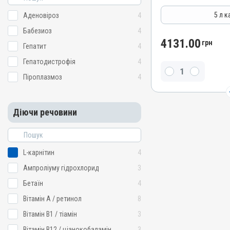
Гепатопротектори, Регул
5 л к
Аденовіроз
4
Лікарська форма
Бабезиоз
4
Розчин
4131.00
грн
Гепатит
4
Діючи речовини
Гепатодистрофія
4
Бетаїн, Силімарин, Метіоні
Піроплазмоз
4
Види тварин
ВРХ, Вівці, Кози, Свині, Ко
Кролики, Хутрові звірі, Ли
Індики, Кури, Фазани, Пе
Діючи речовини
Застосування
Перорально з кормом, П
Призначення
L-карнітин
4
Для печінки, Для стимуля
Ампроліуму гідрохлорид
3
Для жовчних шляхів
Бетаїн
4
Показання
Вітамін A / ретинол
8
Аденовіроз; Бабезиоз; Геп
Піроплазмоз
Вітамін B1 / тіамін
3
Вітамін B12 / ціанокобаламін
3