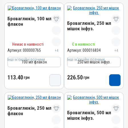
Броваглюкін, 100 мл
Броваглюкін, 250 мл
флакон
мішок інфуз.
Назва препарату
Назва препарату
Немає в наявності
Є в наявності
Броваглюкін
Броваглюкін
Артикул:
000000765
Артикул:
000016834
+4
+4
Артикул
Артикул
Інші ін’єкційні розчини
000000765
Інші ін’єкційні розчини
100 мл флакон
250 мл мішок інфуз.
000016834
Штрихкод
Штрихкод
4820012501496
113.40
226.50
грн
грн
4820012504534
Номер РП
Номер РП
АВ-01651-01-10
АВ-01651-01-10
Групи препаратів
Групи препаратів
Інші ін’єкційні розчини,
Броваглюкін, 250 мл
Інші ін’єкційні розчини,
Вітамінно-мінеральні
Броваглюкін, 500 мл
флакон
Вітамінно-мінеральні
Лікарська форма
мішок інфуз.
Лікарська форма
Розчин
Назва препарату