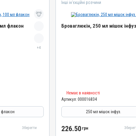
Інші ін’єкційні розчини
 мл флакон
Броваглюкін, 250 мл мішок інфуз
Назва препарату
+4
Броваглюкін
Артикул
000016834
Штрихкод
4820012504534
Номер РП
Немає в наявності
АВ-01651-01-10
Артикул:
000016834
Групи препаратів
Вітамінно-мінеральні
Інші ін’єкційні розчини, Вітамінно-мінеральні
л флакон
250 мл мішок інфуз.
Лікарська форма
Розчин
226.50
Зберегти
Зберег
грн
Діючи речовини