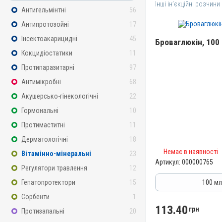
Інші ін’єкційні розчини
Антигельмінтні
56
Антипротозойні
17
Інсектоакарицидні
45
Броваглюкін, 100
Кокцидіостатики
11
Назва препарату
Протипаразитарні
97
Броваглюкін
Антимікробні
68
Артикул
Акушерсько-гінекологічні
22
000000765
Гормональні
10
Штрихкод
Протимаститні
11
4820012501496
Дерматологічні
18
Номер РП
Немає в наявності
Вітамінно-мінеральні
23
АВ-01651-01-10
Артикул:
000000765
Регулятори травлення
12
Групи препаратів
Інші ін’єкційні розчини, 
Гепатопротектори
15
100 м
Лікарська форма
Сорбенти
1
Розчин
113.40
грн
Протизапальні
20
Діючи речовини