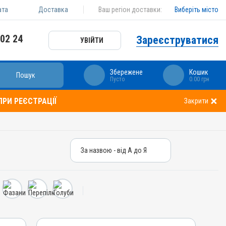
ата
Доставка
Ваш регіон доставки:
Виберіть місто
 02 24
Зареєструватися
УВІЙТИ
Збережене
Кошик
Пошук
Пусто
0.00 грн
РИ РЕЄСТРАЦІЇ
Закрити
За назвою - від А до Я
За назвою - від А до Я
За ціною – від дешевих
За ціною – від дорогих