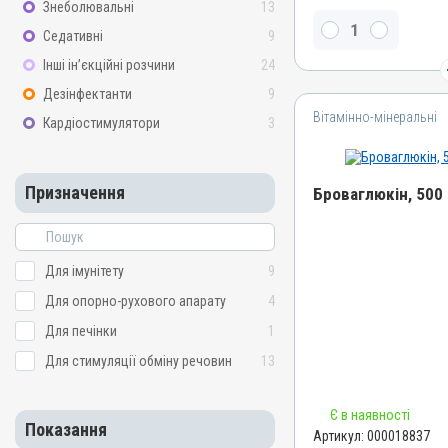
Знеболювальні
13
Магнію гіпофосфіт, Холін
Седативні
9
глюконат
Інші ін’єкційні розчини
24
Види тварин
ВРХ, Вівці, Кози, Свині, К
Дезінфектанти
9
Вітамінно-мінеральні
Застосування
Кардіостимулятори
3
Внутрішньовенно, Внутрі
Призначення
Призначення
Броваглюкін, 500 
Для стимуляції обміну р
рухового апарату
Назва препарату
Показання
Броваглюкін
Гіпокальціємія; Кетоз; К
Для імунітету
9
Остеомаляція; Парез; Рах
Артикул
Для опорно-рухового апарату
4
000018837
Для печінки
1
Штрихкод
Для стимуляції обміну речовин
13
4820012505838
Номер РП
Є в наявності
АВ-01651-01-10
Показання
Артикул:
000018837
Групи препаратів