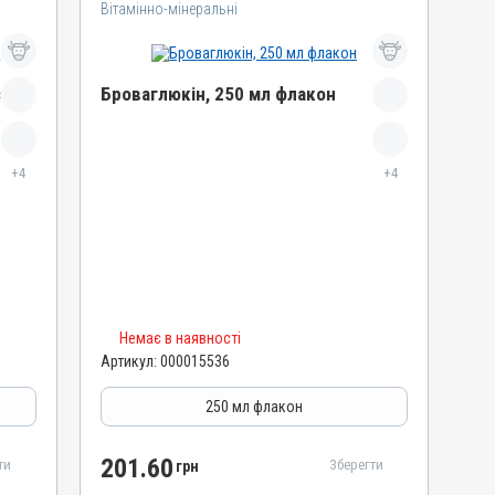
Вітамінно-мінеральні
.
Броваглюкін, 250 мл флакон
Назва препарату
+4
Броваглюкін
+4
Артикул
000015536
Штрихкод
4820012504923
Номер РП
Немає в наявності
АВ-01651-01-10
Артикул:
000015536
Групи препаратів
Вітамінно-мінеральні
250 мл флакон
Лікарська форма
Розчин
201.60
ти
Зберегти
грн
Діючи речовини