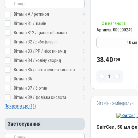
Штрихкод
4820012501335
Вітамін A / ретинол
4
Номер РП
Вітамін B1 / тіамін
3
Є в наявності
АВ-03779-01-12
Артикул:
000000249
Вітамін B12 / ціанокобаламін
3
Групи препаратів
Вітамінно-мінеральні, Г
Вітамін B2 / рибофлавін
3
10 мл
Лікарська форма
Вітамін B3 / PP / нікотинамід
3
Емульсія
38.40
грн
Вітамін B4 / холіну хлорид
3
Діючи речовини
Вітамін B5 / пантотенова кислота
3
Вітамін E / альфа-токофе
Вітамін B6
3
селеніт
Види тварин
Вітамін B7 / біотин
3
ВРХ, Вівці, Кози, Свині, Гу
Вітамін B9 / фолієва кислота
3
Кури
Вітамінно-мінеральні
Показати ще
(11)
Застосування
Внутрішньом'язово, Перо
Підшкірно
Застосування
ЄвітСел, 50 мл ф
Призначення