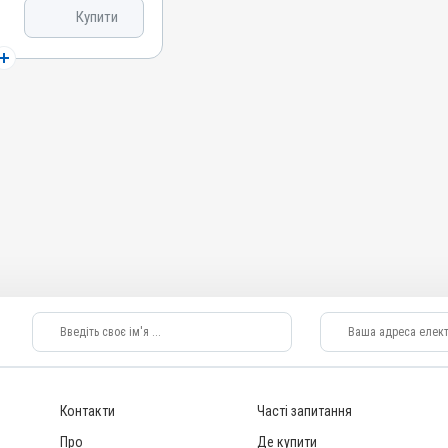
 кислота, Міді
Купити
ну сульфат, Вітамін
тинамід, Вітамін B9 /
A / ретинол, Вітамін
коферолу ацетат,
ін B12 /
7 / біотин, Вітамін
ін B2 / рибофлавін,
ні, Собаки, Коти, Гуси,
ни, Перепілки,
кірно, Перорально з
ляції обміну речовин
Контакти
Часті запитання
ни; Вагітність;
трофія; Рахіт;
Про
Де купити