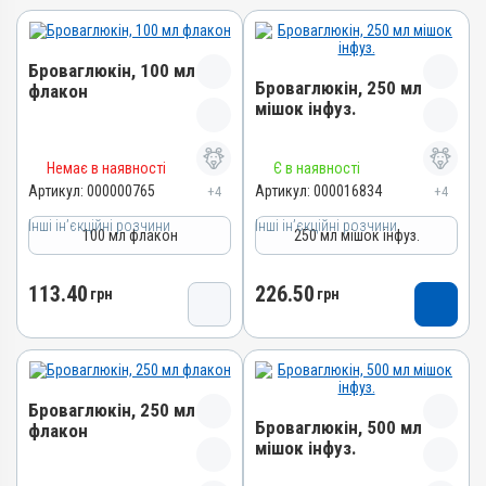
Броваглюкін, 100 мл
Броваглюкін, 250 мл
флакон
мішок інфуз.
Назва препарату
Назва препарату
Немає в наявності
Є в наявності
Броваглюкін
Броваглюкін
Артикул:
000000765
Артикул:
000016834
+4
+4
Артикул
Артикул
Інші ін’єкційні розчини
000000765
Інші ін’єкційні розчини
100 мл флакон
250 мл мішок інфуз.
000016834
Штрихкод
Штрихкод
4820012501496
113.40
226.50
грн
грн
4820012504534
Номер РП
Номер РП
АВ-01651-01-10
АВ-01651-01-10
Групи препаратів
Групи препаратів
Інші ін’єкційні розчини,
Броваглюкін, 250 мл
Інші ін’єкційні розчини,
Вітамінно-мінеральні
Броваглюкін, 500 мл
флакон
Вітамінно-мінеральні
Лікарська форма
мішок інфуз.
Лікарська форма
Розчин
Назва препарату