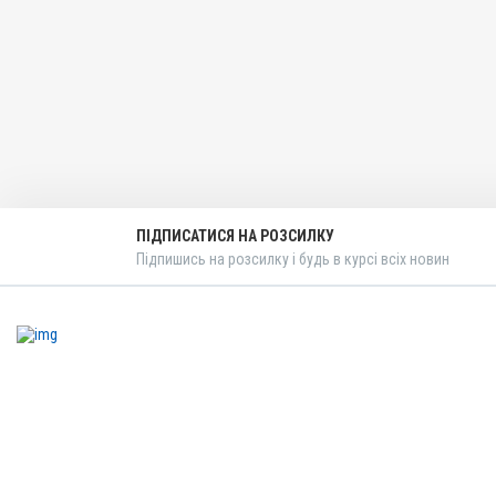
Застосування
Перорально з кормом, П
Призначення
Для печінки, Для імуніте
обміну речовин
Показання
Авітаміноз; Вітаміни; Вагі
Репродукція; Стрес
ПІДПИСАТИСЯ НА РОЗСИЛКУ
Підпишись на розсилку і будь в курсі всіх новин