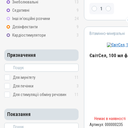
Знеболювальні
13
Вітамін D3, Вітамін A / ре
Седативні
9
альфа-токоферолу ацета
Інші ін’єкційні розчини
24
Види тварин
ВРХ, Вівці, Кози, Свині, К
Дезінфектанти
9
Вітамінно-мінеральні
Застосування
Кардіостимулятори
3
Підшкірно, Внутрішньом'
водою
Призначення
Призначення
ЄвітСел, 100 мл 
Для печінки, Для стимуля
Для імунітету
Назва препарату
Показання
ЄвітСел
Для імунітету
11
Авітаміноз; Вітаміни; Вагі
Артикул
Для печінки
3
Гіпокальціємія; Кетоз; Ос
000000235
Репродукція; Стрес
Для стимуляції обміну речовин
11
Штрихкод
4820012501861
Показання
Номер РП
Немає в наявності
АВ-03779-01-12
Артикул:
000000235