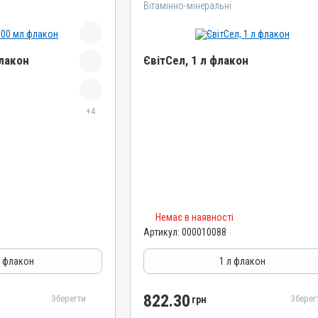
Вітамінно-мінеральні
флакон
ЄвітСел, 1 л флакон
Назва препарату
+4
ЄвітСел
Артикул
000010088
Штрихкод
4820012501373
Номер РП
Немає в наявності
АВ-03779-01-12
Артикул:
000010088
Групи препаратів
епатопротектори
Вітамінно-мінеральні, Гепатопротектори
л флакон
1 л флакон
Лікарська форма
Емульсія
822.30
Зберегти
Зберег
грн
Діючи речовини