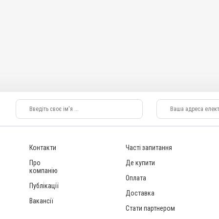
ВРХ, Вівці, Кози, Свині, Коні, Собаки, Коти,
Кролики, Хутрові звірі, Гуси, Качки, Індики,
ерорально з водою
Кури
Застосування
ту, Для стимуляції
Перорально з кормом, Перорально з водою
Призначення
Для печінки, Для імунітету, Для стимуляції
тність; Отруєння;
обміну речовин
Показання
Авітаміноз; Вітаміни; Вагітність; Отруєння;
Репродукція; Стрес
Контакти
Часті запитання
Про
Де купити
компанію
Оплата
Публікації
Доставка
Вакансії
Стати партнером