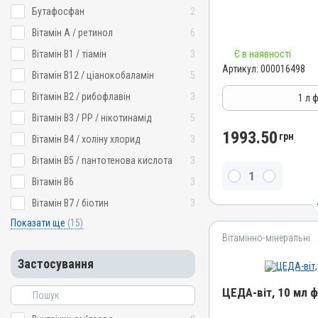
Штрихкод
Бутафосфан
2
4820012504787
Вітамін A / ретинол
6
Номер РП
Вітамін B1 / тіамін
3
Є в наявності
AB-08267-01-19
Артикул:
000016498
Вітамін B12 / ціанокобаламін
5
Групи препаратів
Вітамінно-мінеральні, І
Вітамін B2 / рибофлавін
3
1 л 
Лікарська форма
Вітамін B3 / PP / нікотинамід
5
Розчин
1993.50
грн
Вітамін B4 / холіну хлорид
3
Діючи речовини
Вітамін B5 / пантотенова кислота
3
Вітамін B12 / ціанокобала
Вітамін B6
3
біотин, Вітамін B4 / холі
/ рибофлавін, Цинку сульф
Вітамін B7 / біотин
3
сульфат, Вітамін B5 / па
Метіонін, Мангану сульфат
Показати ще
(15)
B3 / PP / нікотинамід, Ві
Вітамінно-мінеральні
кислота, Вітамін A / рети
Вітамін E / альфа-токофе
Застосування
B1 / тіамін
ЦЕДА-віт, 10 мл 
Види тварин
ВРХ, Вівці, Кози, Свині, Ко