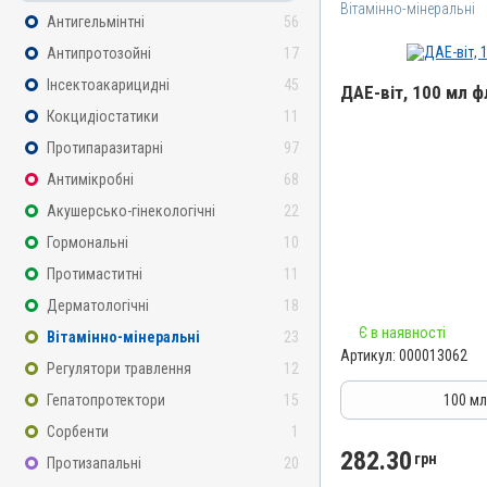
Вітамінно-мінеральні
Антигельмінтні
56
Антипротозойні
17
Інсектоакарицидні
45
ДАЕ-віт, 100 мл 
Кокцидіостатики
11
Назва препарату
Протипаразитарні
97
ДАЕ-віт
Антимікробні
68
Артикул
Акушерсько-гінекологічні
22
000013062
Гормональні
10
Штрихкод
Протимаститні
11
4820012502776
Дерматологічні
18
Номер РП
Є в наявності
Вітамінно-мінеральні
23
АВ-06256-01-16
Артикул:
000013062
Регулятори травлення
12
Групи препаратів
Вітамінно-мінеральні, Г
Гепатопротектори
15
100 м
Лікарська форма
Сорбенти
1
Емульсія
282.30
грн
Протизапальні
20
Діючи речовини