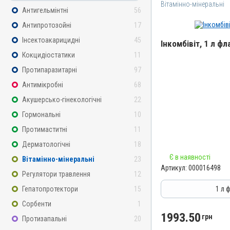
Вітамінно-мінеральні
Антигельмінтні
56
Антипротозойні
17
Інсектоакарицидні
45
Інкомбівіт, 1 л фл
Кокцидіостатики
11
Назва препарату
Протипаразитарні
97
Інкомбівіт
Антимікробні
68
Артикул
Акушерсько-гінекологічні
22
000016498
Гормональні
10
Штрихкод
Протимаститні
11
4820012504787
Дерматологічні
18
Номер РП
Є в наявності
Вітамінно-мінеральні
23
AB-08267-01-19
Артикул:
000016498
Регулятори травлення
12
Групи препаратів
Вітамінно-мінеральні, І
Гепатопротектори
15
1 л 
Лікарська форма
Сорбенти
1
Розчин
1993.50
грн
Протизапальні
20
Діючи речовини