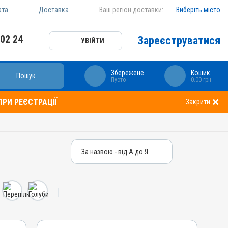
ата
Доставка
Ваш регіон доставки:
Виберіть місто
 02 24
Зареєструватися
УВІЙТИ
Збережене
Кошик
Пошук
Пусто
0.00 грн
РИ РЕЄСТРАЦІЇ
Закрити
За назвою - від А до Я
За назвою - від А до Я
За ціною – від дешевих
За ціною – від дорогих