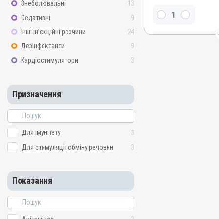
Знеболювальні
13
Міді сульфат, Вітамін B5
Седативні
9
кислота, Метіонін, Манга
D3, Вітамін B3 / PP / ніко
Інші ін’єкційні розчини
24
фолієва кислота, Вітамін 
B6, Вітамін E / альфа-то
Дезінфектанти
9
Вітамін B1 / тіамін, Вітам
Кардіостимулятори
3
ціанокобаламін, Вітамін B
B4 / холіну хлорид, Вітам
Цинку сульфат, Лізин
Призначення
Види тварин
ВРХ, Вівці, Кози, Свині, Ко
Качки, Індики, Кури, Фаза
Голуби
Для імунітету
3
Застосування
Для стимуляції обміну речовин
3
Перорально з водою
Призначення
Для імунітету, Для стиму
Показання
Показання
Авітаміноз; Артроз; Вітамі
Мікроелементи; Остеодис
Репродукція; Стрес