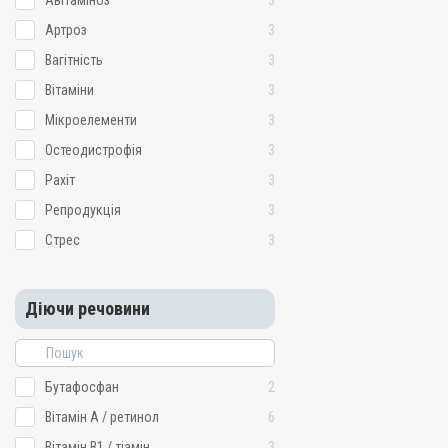
Авітаміноз
3
Артроз
3
Вагітність
3
Вітаміни
3
Мікроелементи
3
Остеодистрофія
3
Рахіт
3
Репродукція
3
Стрес
3
Діючи речовини
Бутафосфан
2
Вітамін A / ретинол
6
Вітамін B1 / тіамін
3