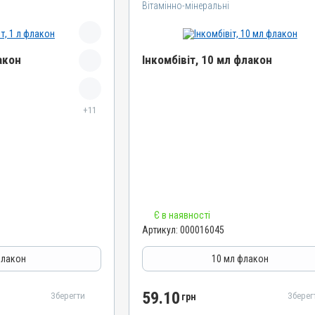
Вітамінно-мінеральні
акон
Інкомбівіт, 10 мл флакон
Назва препарату
+11
Інкомбівіт
Артикул
000016045
Штрихкод
4820012504466
Номер РП
Є в наявності
AB-08267-01-19
Артикул:
000016045
Групи препаратів
муностимулятори
Вітамінно-мінеральні, Імуностимулятори
флакон
10 мл флакон
Лікарська форма
Розчин
59.10
Зберегти
Зберег
грн
Діючи речовини