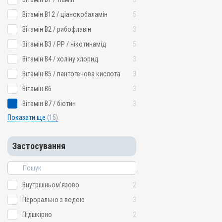
Вітамін B12 / ціанокобаламін
5
Вітамін B2 / рибофлавін
3
Вітамін B3 / PP / нікотинамід
5
Вітамін B4 / холіну хлорид
3
Вітамін B5 / пантотенова кислота
3
Вітамін B6
3
Вітамін B7 / біотин
3
Показати ще
(15)
Застосування
Внутрішньом'язово
2
Перорально з водою
3
Підшкірно
2