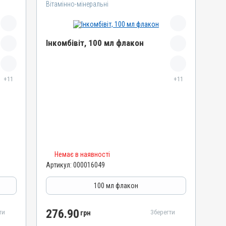
Вітамінно-мінеральні
Інкомбівіт, 100 мл флакон
Назва препарату
+11
Інкомбівіт
+11
Артикул
000016049
Штрихкод
4820012504459
Номер РП
Немає в наявності
AB-08267-01-19
Артикул:
000016049
Групи препаратів
Вітамінно-мінеральні, Імуностимулятори
100 мл флакон
Лікарська форма
Розчин
276.90
ти
Зберегти
грн
Діючи речовини