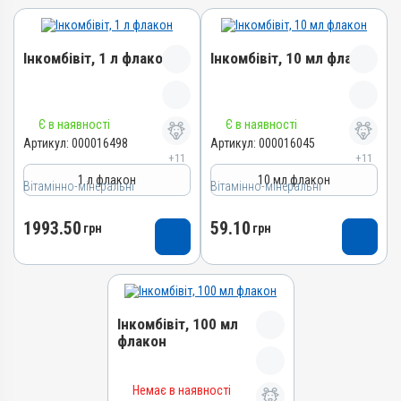
Інкомбівіт, 1 л флакон
Інкомбівіт, 10 мл флакон
Назва препарату
Назва препарату
Є в наявності
Є в наявності
Інкомбівіт
Інкомбівіт
Артикул:
000016498
Артикул:
000016045
+11
+11
Артикул
Артикул
1 л флакон
10 мл флакон
Вітамінно-мінеральні
000016498
Вітамінно-мінеральні
000016045
Штрихкод
Штрихкод
1993.50
59.10
грн
грн
4820012504787
4820012504466
Номер РП
Номер РП
AB-08267-01-19
AB-08267-01-19
Групи препаратів
Групи препаратів
Інкомбівіт, 100 мл
Вітамінно-мінеральні,
Вітамінно-мінеральні,
флакон
Імуностимулятори
Імуностимулятори
Лікарська форма
Лікарська форма
Назва препарату
Розчин
Розчин
Немає в наявності