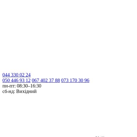
044 330 02 24
050 446 93 12
067 402 37 88
073 170 30 96
пн-пт:
08:30–16:30
сб-нд:
Вихідний