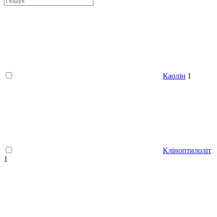
Каолін
1
Кліноптилоліт
1