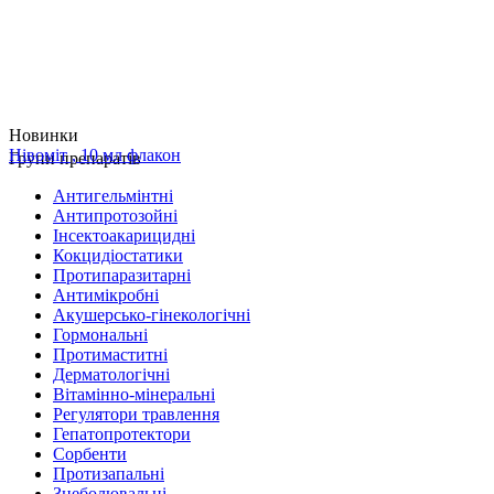
Новинки
Нівоміт , 10 мл флакон
Групи препаратів
Антигельмінтні
Антипротозойні
Інсектоакарицидні
Кокцидіостатики
Протипаразитарні
Антимікробні
Акушерсько-гінекологічні
Гормональні
Протимаститні
Дерматологічні
Вітамінно-мінеральні
Регулятори травлення
Гепатопротектори
Сорбенти
Протизапальні
Знеболювальні