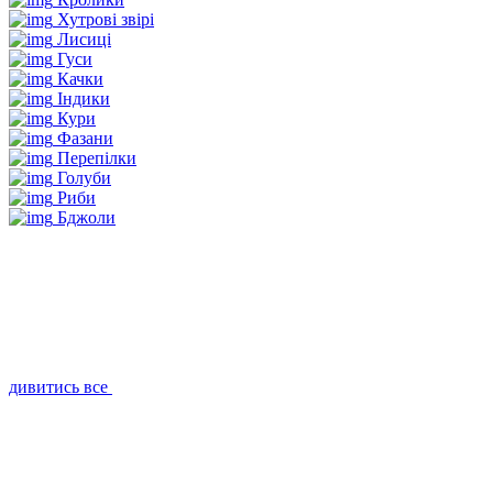
Хутрові звірі
Лисиці
Гуси
Качки
Індики
Кури
Фазани
Перепілки
Голуби
Риби
Бджоли
дивитись все