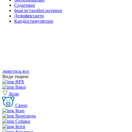
Седативні
Інші ін’єкційні розчини
Дезінфектанти
Кардіостимулятори
дивитись все
Види тварин
ВРХ
Вівці
Кози
Свині
Коні
Верблюди
Собаки
Коти
Кролики