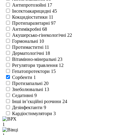
Антипротозойні
17
Інсектоакарицидні
45
Кокцидіостатики
11
Протипаразитарні
97
Антимікробні
68
Акушерсько-гінекологічні
22
Гормональні
10
Протимаститні
11
Дерматологічні
18
Вітамінно-мінеральні
23
Регулятори травлення
12
Гепатопротектори
15
Сорбенти
1
Протизапальні
20
Знеболювальні
13
Седативні
9
Інші ін’єкційні розчини
24
Дезінфектанти
9
Кардіостимулятори
3
1