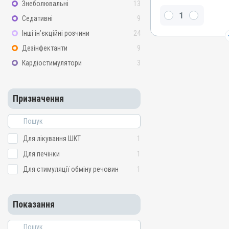
Знеболювальні
13
Види тварин
ВРХ, Вівці, Кози, Свині, Гу
Седативні
9
Кури
Інші ін’єкційні розчини
24
Застосування
Дезінфектанти
9
Перорально з кормом
Кардіостимулятори
3
Призначення
Для лікування ШКТ, Для 
стимуляції обміну речов
Призначення
Показання
Мікотоксикоз; Отруєння;
Для лікування ШКТ
1
Для печінки
1
Для стимуляції обміну речовин
1
Показання