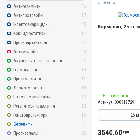
Сорбенти
Антигельмінтні
56
Антипротозойні
17
Інсектоакарицидні
45
Кормосан, 25 кг 
Кокцидіостатики
11
Назва препарату
Протипаразитарні
97
Кормосан
Антимікробні
68
Артикул
Акушерсько-гінекологічні
22
000018729
Гормональні
10
Штрихкод
Протимаститні
11
4820012505630
Дерматологічні
18
Групи препаратів
Є в наявності
Сорбенти
Вітамінно-мінеральні
23
Артикул:
000018729
Лікарська форма
Регулятори травлення
12
Порошок
Гепатопротектори
15
25 к
Діючи речовини
Сорбенти
1
Кліноптилоліт, Сорбінова
3540.60
грн
Протизапальні
20
Магнію сульфат