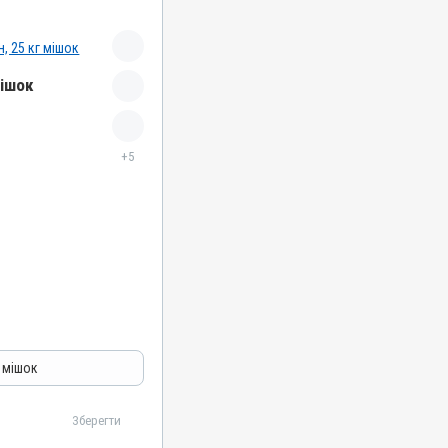
мішок
+5
г мішок
 кислота, Каолін,
Зберегти