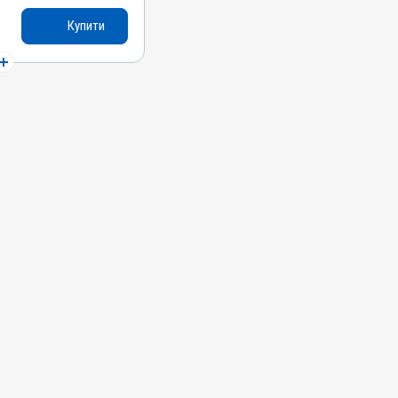
Купити
си, Качки, Індики,
печінки, Для
ин
 Токсикоз