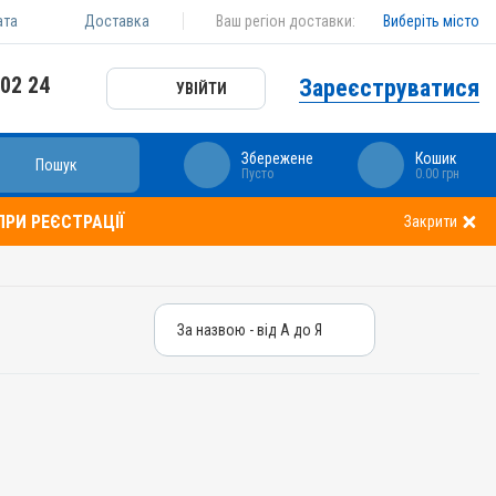
ата
Доставка
Ваш регіон доставки:
Виберіть місто
 02 24
Зареєструватися
УВІЙТИ
Збережене
Кошик
Пошук
Пусто
0.00 грн
РИ РЕЄСТРАЦІЇ
Закрити
За назвою - від А до Я
За назвою - від А до Я
За ціною – від дешевих
За ціною – від дорогих