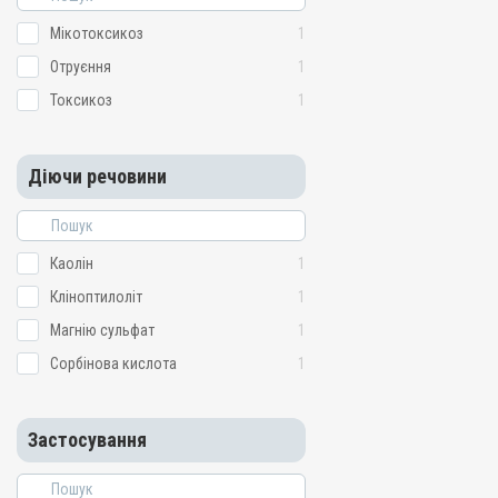
Мікотоксикоз
1
Отруєння
1
Токсикоз
1
Діючи речовини
Каолін
1
Кліноптилоліт
1
Магнію сульфат
1
Сорбінова кислота
1
Застосування