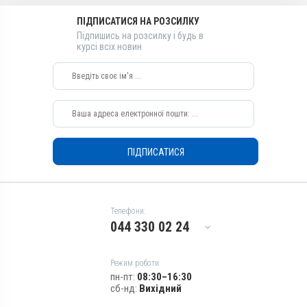
Види тварин
ПІДПИСАТИСЯ НА РОЗСИЛКУ
ВРХ, Вівці, Кози, Свині, Гуси,
Підпишись на розсилку і будь в
курсі всіх новин
Качки, Індики, Кури
Застосування
Перорально з кормом
Призначення
Для лікування ШКТ, Для
печінки, Для стимуляції
обміну речовин
ПІДПИСАТИСЯ
Показання
Мікотоксикоз; Отруєння;
Токсикоз
Телефони:
044 330 02 24
Режим роботи:
пн-пт:
08:30–16:30
сб-нд:
Вихідний