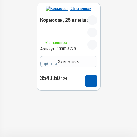
Кормосан, 25 кг мішок
Назва препарату
Є в наявності
Кормосан
Артикул:
000018729
+5
Артикул
25 кг мішок
000018729
Сорбенти
Штрихкод
3540.60
4820012505630
грн
Групи препаратів
Сорбенти
Лікарська форма
Порошок
Діючи речовини
Кліноптилоліт, Сорбінова
кислота, Каолін, Магнію
сульфат