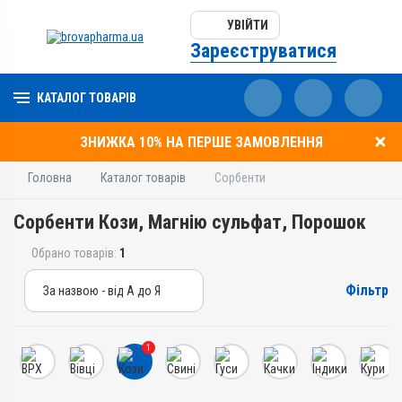
УВІЙТИ
Зареєструватися
КАТАЛОГ ТОВАРІВ
ЗНИЖКА 10% НА ПЕРШЕ ЗАМОВЛЕННЯ
Головна
Каталог товарів
Сорбенти
Сорбенти Кози, Магнію сульфат, Порошок
Обрано товарів:
1
Фільтр
За назвою - від А до Я
За назвою - від А до Я
За ціною – від дешевих
1
За ціною – від дорогих