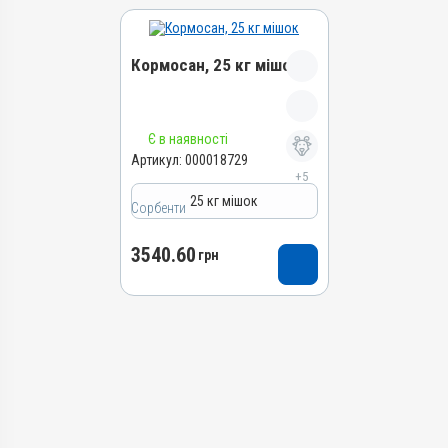
Кормосан, 25 кг мішок
Назва препарату
Є в наявності
Кормосан
Артикул:
000018729
+5
Артикул
25 кг мішок
000018729
Сорбенти
Штрихкод
3540.60
4820012505630
грн
Групи препаратів
Сорбенти
Лікарська форма
Порошок
Діючи речовини
Кліноптилоліт, Сорбінова
кислота, Каолін, Магнію
сульфат