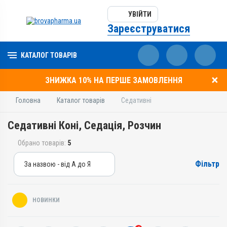
УВІЙТИ
Зареєструватися
КАТАЛОГ ТОВАРІВ
ЗНИЖКА 10% НА ПЕРШЕ ЗАМОВЛЕННЯ
Головна
Каталог товарів
Седативні
Седативні Коні, Седація, Розчин
Обрано товарів:
5
Фільтр
За назвою - від А до Я
За назвою - від А до Я
За ціною – від дешевих
НОВИНКИ
За ціною – від дорогих