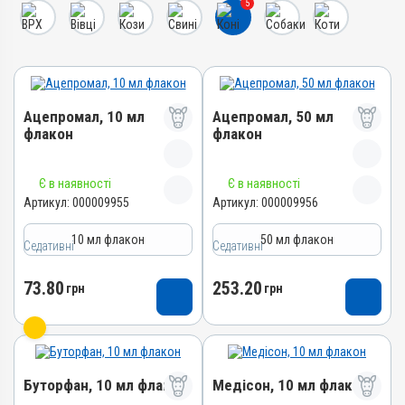
5
Ацепромал, 10 мл
Ацепромал, 50 мл
флакон
флакон
Назва препарату
Назва препарату
Є в наявності
Є в наявності
Ацепромал
Ацепромал
Артикул:
000009955
Артикул:
000009956
Артикул
Артикул
10 мл флакон
50 мл флакон
Седативні
000009955
Седативні
000009956
Штрихкод
Штрихкод
73.80
253.20
грн
грн
4820012502202
4820012501465
Номер РП
Номер РП
АВ-03778-01-12
АВ-03778-01-12
Групи препаратів
Групи препаратів
Буторфан, 10 мл флакон
Медісон, 10 мл флакон
Седативні
Седативні