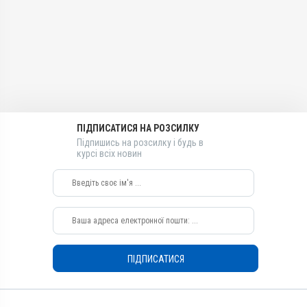
Лікарська форма
Розчин
Діючи речовини
Буторфанол у формі
тартрату
Види тварин
Коні, Собаки, Коти
ПІДПИСАТИСЯ НА РОЗСИЛКУ
Застосування
Підпишись на розсилку і будь в
Внутрішньовенно,
курсі всіх новин
Підшкірно,
Внутрішньом'язово
Показання
Заспокоєння; Седація;
Хірургія
ПІДПИСАТИСЯ