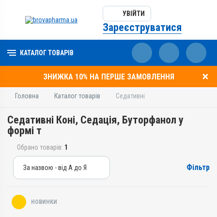
УВІЙТИ
Зареєструватися
КАТАЛОГ ТОВАРІВ
ЗНИЖКА 10% НА ПЕРШЕ ЗАМОВЛЕННЯ
Головна
Каталог товарів
Седативні
Седативні Коні, Седація, Буторфанол у
формі т
Обрано товарів:
1
Фільтр
За назвою - від А до Я
За назвою - від А до Я
За ціною – від дешевих
НОВИНКИ
За ціною – від дорогих