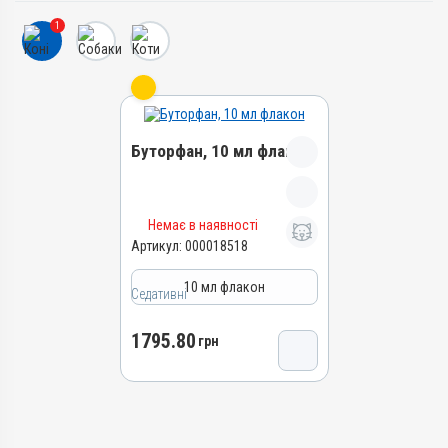
1
Буторфан, 10 мл флакон
Назва препарату
Немає в наявності
Буторфан
Артикул:
000018518
Артикул
10 мл флакон
000018518
Седативні
Штрихкод
1795.80
4820012505524
грн
Номер РП
АВ-09659-01-23
Групи препаратів
Седативні