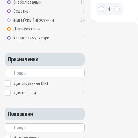
Знеболювальні
13
Натрію сульфат безводни
Седативні
9
гідрокарбонат
Інші ін’єкційні розчини
24
Види тварин
ВРХ, Вівці, Кози, Свині, К
Дезінфектанти
9
Застосування
Кардіостимулятори
3
Перорально з водою, Зо
Призначення
Призначення
Для лікування ШКТ, Для 
Показання
Ацидоз рубця; Гастрит; Г
Для лікування ШКТ
3
Для печінки
3
Показання