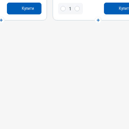
й, Натрію
Натрію сульфат безводний, Натрію
Купити
Купит
гідрокарбонат
Види тварин
оні, Качки, Кури
ВРХ, Вівці, Кози, Свині, Коні, Собаки, Качки,
Кури
Застосування
внішньо
Перорально з водою, Зовнішньо
Призначення
печінки
Для лікування ШКТ, Для печінки
Показання
епатит
Ацидоз рубця; Гастрит; Гепатит