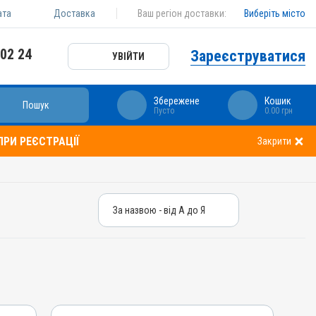
ата
Доставка
Ваш регіон доставки:
Виберіть місто
 02 24
Зареєструватися
УВІЙТИ
Збережене
Кошик
Пошук
Пусто
0.00 грн
РИ РЕЄСТРАЦІЇ
Закрити
За назвою - від А до Я
За назвою - від А до Я
За ціною – від дешевих
За ціною – від дорогих