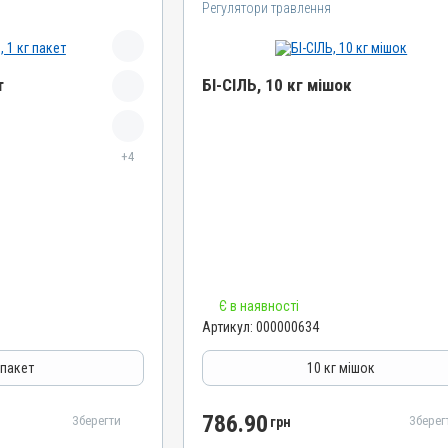
Регулятори травлення
т
БІ-СІЛЬ, 10 кг мішок
Назва препарату
+4
БІ-СІЛЬ
Артикул
000000634
Штрихкод
4820012501977
Номер РП
Є в наявності
АВ-03850-01-12
Артикул:
000000634
Групи препаратів
Регулятори травлення
 пакет
10 кг мішок
Лікарська форма
Порошок
786.90
Зберегти
Зберег
грн
Діючи речовини