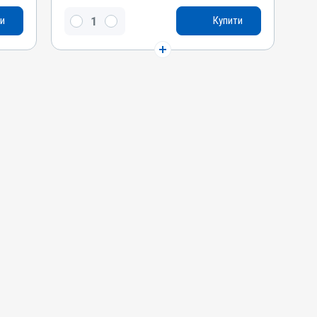
Натрію сульфат безводний, Натрію
и
Купити
гідрокарбонат
Види тварин
ВРХ, Вівці, Кози, Свині, Коні, Собаки, Качки,
Кури
Застосування
Перорально з водою, Зовнішньо
Призначення
Для печінки, Для лікування ШКТ
Показання
Ацидоз рубця; Гастрит; Гепатит