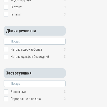
Ацидоз рубця
3
Гастрит
3
Гепатит
3
Діючи речовини
Натрію гідрокарбонат
3
Натрію сульфат безводний
3
Застосування
Зовнішньо
3
Перорально з водою
3