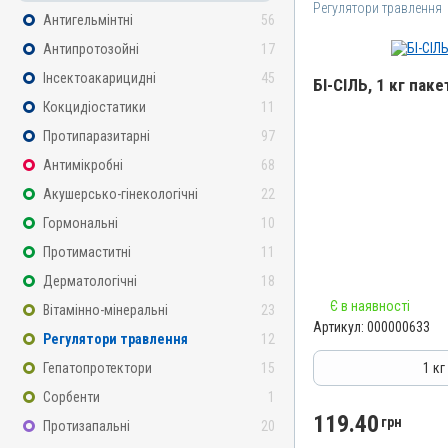
Регулятори травлення
Антигельмінтні
56
Антипротозойні
17
Інсектоакарицидні
45
БІ-СІЛЬ, 1 кг паке
Кокцидіостатики
11
Назва препарату
Протипаразитарні
97
БІ-СІЛЬ
Антимікробні
68
Артикул
Акушерсько-гінекологічні
22
000000633
Гормональні
10
Штрихкод
Протимаститні
11
4820012501960
Дерматологічні
18
Номер РП
Є в наявності
Вітамінно-мінеральні
23
АВ-03850-01-12
Артикул:
000000633
Регулятори травлення
12
Групи препаратів
Регулятори травлення
Гепатопротектори
15
1 кг
Лікарська форма
Сорбенти
1
Порошок
119.40
грн
Протизапальні
20
Діючи речовини