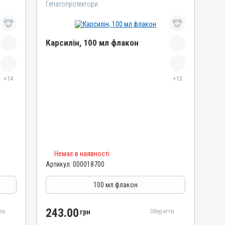
Гепатопротектори
Карсилін, 100 мл флакон
Назва препарату
Карсилін
+14
+13
Артикул
000018700
Штрихкод
4820012505609
Номер РП
Немає в наявності
d-UA-10-20
Артикул:
000018700
Групи препаратів
Гепатопротектори, Регулятори травлення
100 мл флакон
Лікарська форма
Розчин
243.00
ти
Зберегти
грн
Діючи речовини