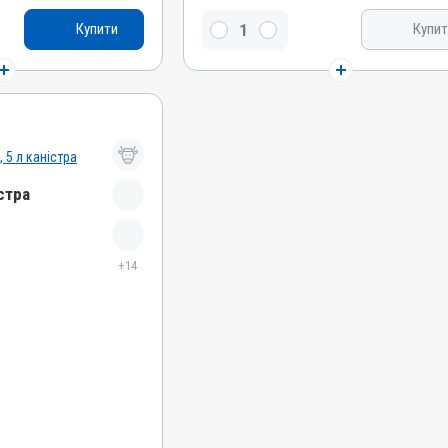
нітин, Сорбіт, Бетаїн
L-карнітин, Сорбіт, Бетаїн, Силімарин, Метіонін
Купити
Купит
Види тварин
ні, Собаки, Коти,
ВРХ, Вівці, Кози, Свині, Коні, Собаки, Коти,
сиці, Гуси, Качки,
Кролики, Хутрові звірі, Лисиці, Гуси, Качки,
репілки, Голуби
Індики, Кури, Фазани, Перепілки, Голуби
Застосування
рорально з кормом
Перорально з кормом, Перорально з водою
Призначення
стра
ечовин, Для жовчних
Для печінки, Для стимуляції обміну речовин,
Для жовчних шляхів
Показання
+14
атит; Гепатопатія;
Аденовіроз; Бабезиоз; Гепатит; Гепатопатія;
Піроплазмоз