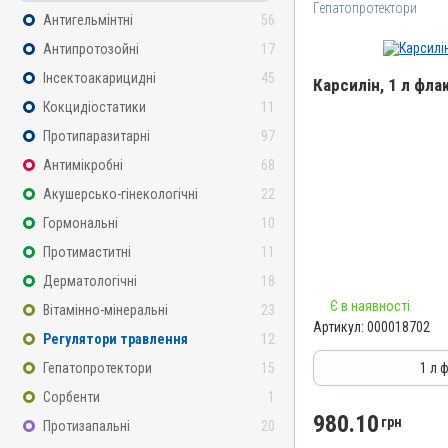
Гепатопротектори
Антигельмінтні
56
Антипротозойні
17
Інсектоакарицидні
45
Карсилін, 1 л фла
Кокцидіостатики
11
Назва препарату
Протипаразитарні
97
Карсилін
Антимікробні
68
Артикул
Акушерсько-гінекологічні
22
000018702
Гормональні
10
Штрихкод
Протимаститні
11
4820012505616
Дерматологічні
18
Номер РП
Є в наявності
d-UA-10-20
Вітамінно-мінеральні
23
Артикул:
000018702
Групи препаратів
Регулятори травлення
12
Гепатопротектори, Регул
Гепатопротектори
15
1 л 
Лікарська форма
Сорбенти
1
Розчин
980.10
грн
Протизапальні
20
Діючи речовини