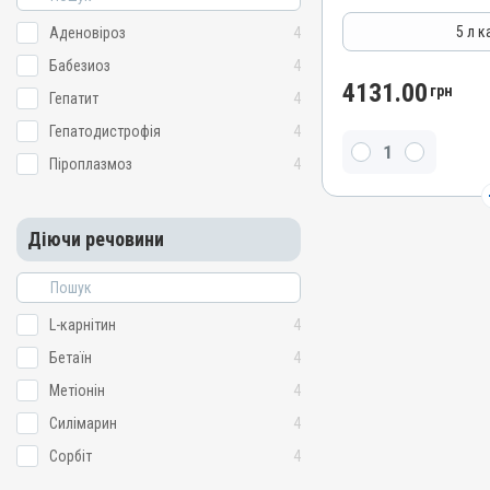
Гепатопротектори, Регул
5 л к
Аденовіроз
4
Лікарська форма
Бабезиоз
4
Розчин
4131.00
грн
Гепатит
4
Діючи речовини
Гепатодистрофія
4
L-карнітин, Сорбіт, Бетаїн
Піроплазмоз
4
Види тварин
ВРХ, Вівці, Кози, Свині, Ко
Кролики, Хутрові звірі, Ли
Індики, Кури, Фазани, Пе
Діючи речовини
Застосування
Перорально з кормом, П
Призначення
L-карнітин
4
Для печінки, Для стимуля
Бетаїн
4
Для жовчних шляхів
Метіонін
4
Показання
Силімарин
4
Аденовіроз; Бабезиоз; Геп
Піроплазмоз
Сорбіт
4