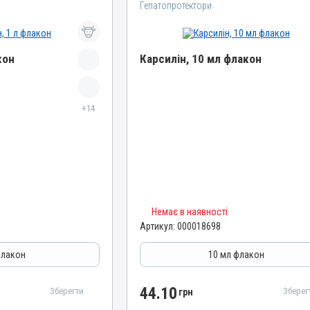
Гепатопротектори
кон
Карсилін, 10 мл флакон
Назва препарату
Карсилін
+14
Артикул
000018698
Штрихкод
4820012505593
Номер РП
Немає в наявності
d-UA-10-20
Артикул:
000018698
Групи препаратів
ятори травлення
Гепатопротектори, Регулятори травлення
флакон
10 мл флакон
Лікарська форма
Розчин
44.10
Зберегти
Зберег
грн
Діючи речовини