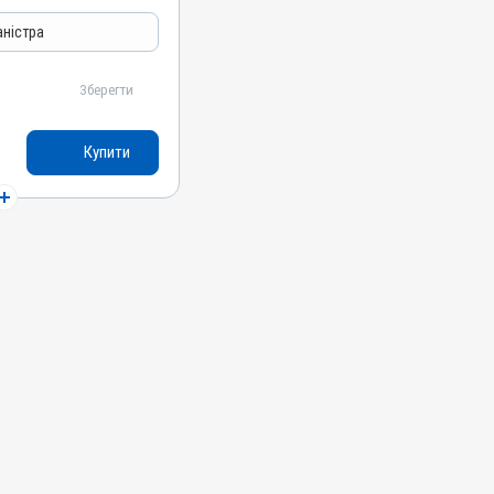
ятори травлення
аністра
Зберегти
, Силімарин, Метіонін
Купити
ні, Собаки, Коти,
сиці, Гуси, Качки,
репілки, Голуби
ерорально з водою
ції обміну речовин,
атит; Гепатопатія;