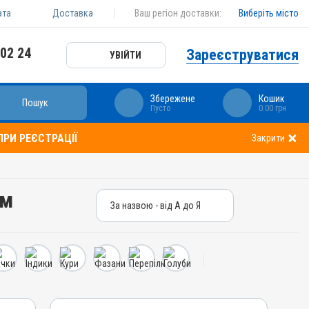
ата
Доставка
Ваш регіон доставки:
Виберіть місто
 02 24
Зареєструватися
УВІЙТИ
Збережене
Кошик
Пошук
Пусто
0.00 грн
РИ РЕЄСТРАЦІЇ
Закрити
ом
За назвою - від А до Я
За назвою - від А до Я
За ціною – від дешевих
За ціною – від дорогих