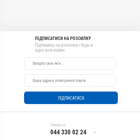
Менбутон
Види тварин
ВРХ, Вівці, Кози, Свині, Коні,
Собаки
Застосування
ПІДПИСАТИСЯ НА РОЗСИЛКУ
Внутрішньом'язово,
Внутрішньовенно
Підпишись на розсилку і будь в
курсі всіх новин
Призначення
Для печінки, Для стимуляції
обміну речовин
ПІДПИСАТИСЯ
Телефони:
044 330 02 24