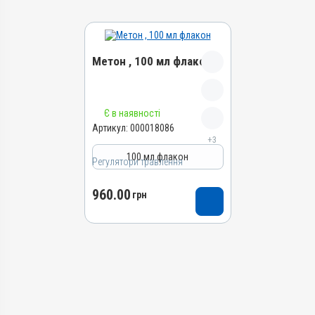
Метон , 100 мл флакон
Назва препарату
Є в наявності
Метон
Артикул:
000018086
+3
Артикул
100 мл флакон
000018086
Регулятори травлення
Штрихкод
960.00
4820012505289
грн
Групи препаратів
Регулятори травлення,
Гепатопротектори
Лікарська форма
Розчин
Діючи речовини