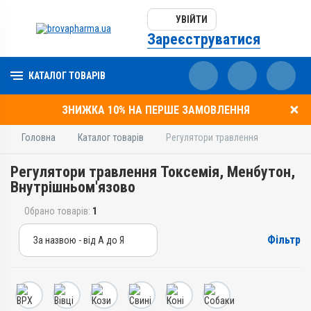
УВІЙТИ
Зареєструватися
КАТАЛОГ ТОВАРІВ
ЗНИЖКА 10% НА ПЕРШЕ ЗАМОВЛЕННЯ
Головна
Каталог товарів
Регулятори травлення
Регулятори травлення Токсемія, Менбутон,
Внутрішньом'язово
Обрано товарів:
1
Фільтр
За назвою - від А до Я
За назвою - від А до Я
За ціною – від дешевих
За ціною – від дорогих