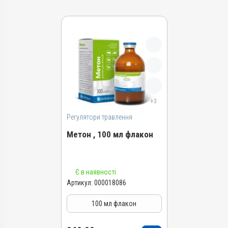
+3
Регулятори травлення
Метон , 100 мл флакон
Назва препарату
Є в наявності
Метон
Артикул:
000018086
Артикул
100 мл флакон
000018086
Штрихкод