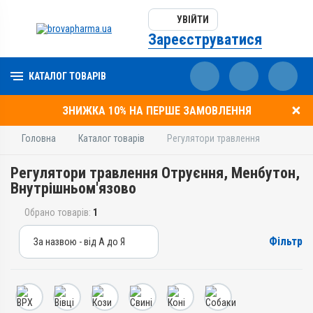
УВІЙТИ
Зареєструватися
КАТАЛОГ ТОВАРІВ
ЗНИЖКА 10% НА ПЕРШЕ ЗАМОВЛЕННЯ
Головна
Каталог товарів
Регулятори травлення
Регулятори травлення Отруєння, Менбутон,
Внутрішньом'язово
Обрано товарів:
1
Фільтр
За назвою - від А до Я
За назвою - від А до Я
За ціною – від дешевих
За ціною – від дорогих