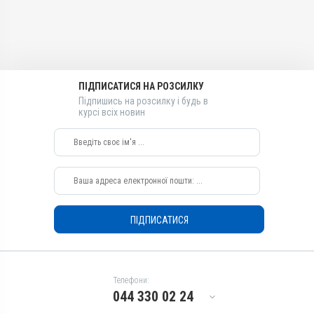
Менбутон
Види тварин
ВРХ, Вівці, Кози, Свині, Коні,
Собаки
Застосування
ПІДПИСАТИСЯ НА РОЗСИЛКУ
Внутрішньом'язово,
Внутрішньовенно
Підпишись на розсилку і будь в
курсі всіх новин
Призначення
Для печінки, Для стимуляції
обміну речовин
ПІДПИСАТИСЯ
Телефони:
044 330 02 24