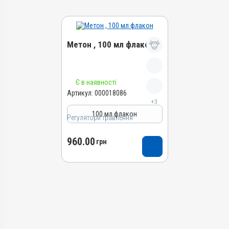
Метон , 100 мл флакон
Назва препарату
Є в наявності
Метон
Артикул:
000018086
+3
Артикул
100 мл флакон
000018086
Регулятори травлення
Штрихкод
960.00
4820012505289
грн
Групи препаратів
Регулятори травлення,
Гепатопротектори
Лікарська форма
Розчин
Діючи речовини