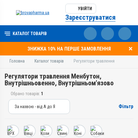
УВІЙТИ
Зареєструватися
КАТАЛОГ ТОВАРІВ
ЗНИЖКА 10% НА ПЕРШЕ ЗАМОВЛЕННЯ
Головна
Каталог товарів
Регулятори травлення
Регулятори травлення Менбутон,
Внутрішньовенно, Внутрішньом'язово
Обрано товарів:
1
Фільтр
За назвою - від А до Я
За назвою - від А до Я
За ціною – від дешевих
За ціною – від дорогих