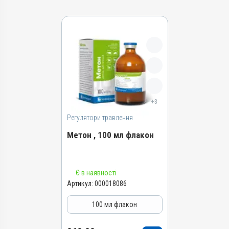
+3
Регулятори травлення
Метон , 100 мл флакон
Назва препарату
Є в наявності
Метон
Артикул:
000018086
Артикул
100 мл флакон
000018086
Штрихкод