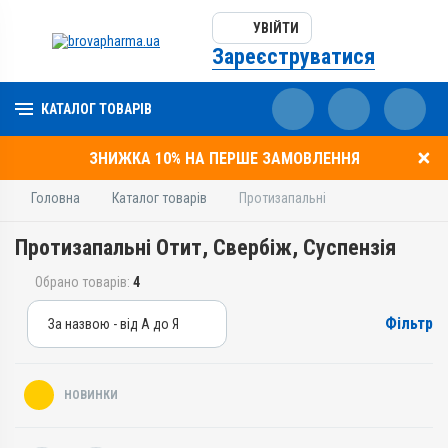
УВІЙТИ
Зареєструватися
КАТАЛОГ ТОВАРІВ
ЗНИЖКА 10% НА ПЕРШЕ ЗАМОВЛЕННЯ
Головна
Каталог товарів
Протизапальні
Протизапальні Отит, Свербіж, Суспензія
Обрано товарів:
4
Фільтр
За назвою - від А до Я
За назвою - від А до Я
За ціною – від дешевих
НОВИНКИ
За ціною – від дорогих