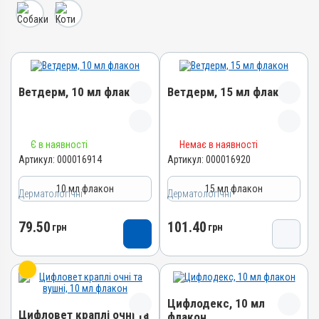
Ветдерм, 10 мл флакон
Ветдерм, 15 мл флакон
Назва препарату
Назва препарату
Є в наявності
Немає в наявності
Ветдерм
Ветдерм
Артикул:
000016914
Артикул:
000016920
Артикул
Артикул
10 мл флакон
15 мл флакон
Дерматологічні
000016914
Дерматологічні
000016920
Штрихкод
Штрихкод
79.50
101.40
грн
грн
4820012504657
4820012504664
Номер РП
Номер РП
AB-09380-01-20
AB-09380-01-20
Групи препаратів
Групи препаратів
Цифлодекс, 10 мл
Дерматологічні,
Дерматологічні,
Цифловет краплі очні та
флакон
Гормональні, Протизапальні
Гормональні, Протизапальні