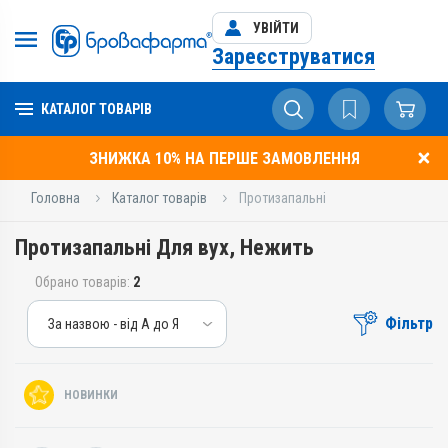
УВІЙТИ
Зареєструватися
КАТАЛОГ ТОВАРІВ
ЗНИЖКА 10% НА ПЕРШЕ ЗАМОВЛЕННЯ
Головна
Каталог товарів
Протизапальні
Протизапальні Для вух, Нежить
Обрано товарів:
2
Фільтр
За назвою - від А до Я
За назвою - від А до Я
За ціною – від дешевих
НОВИНКИ
За ціною – від дорогих