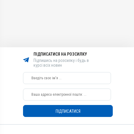
Лікарська форма
Антимікробні, Протизапальні
Каплі, Суспензія
Лікарська форма
Діючи речовини
Каплі, Суспензія
Дексаметазон натрію
Діючи речовини
фосфат, Ципрофлоксацину
Ципрофлоксацину
гідрохлорид
гідрохлорид
Види тварин
Види тварин
Собаки, Коти
ПІДПИСАТИСЯ НА РОЗСИЛКУ
Собаки, Коти
Застосування
Підпишись на розсилку і будь в
Застосування
курсі всіх новин
Зовнішньо
Зовнішньо
Призначення
Призначення
Для очей, Для вух
Для вух, Для очей
Показання
Блефарит; Виразки;
Дерматит; Ерозія;
Запалення; Кератит;
ПІДПИСАТИСЯ
Кератокон’юнктивіт;
Кон’юнктивіт; Нежить; Отит;
Риніт