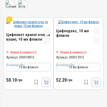
Цифлодекс, 10 мл
Цифловет краплі очні та
флакон
вушні, 10 мл флакон
Назва препарату
Назва препарату
Немає в наявності
Немає в наявності
Цифлодекс
Цифловет краплі очні та
Артикул:
000018810
Артикул:
000013915
Артикул
вушні
Антимікробні
Антимікробні
000013915
Артикул
10 мл флакон
10 мл флакон
Штрихкод
000018810
4820012503407
Штрихкод
50.10
52.20
грн
грн
Номер РП
4820012505784
АВ-06569-01-16
Номер РП
Групи препаратів
АВ-09699-01-24
Антимікробні, Протизапальні
Групи препаратів