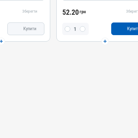
Лікарська форма
Каплі, Суспензія
52.20
Зберегти
Зберег
грн
Діючи речовини
Дексаметазон натрію фосфат,
Купити
Купит
лорид
Ципрофлоксацину гідрохлорид
Види тварин
Собаки, Коти
Застосування
Зовнішньо
Призначення
Для очей, Для вух
Показання
Блефарит; Виразки; Дерматит; Ерозія;
Запалення; Кератит; Кератокон’юнктивіт;
Кон’юнктивіт; Нежить; Отит; Риніт