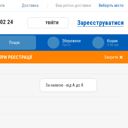
ата
Доставка
Ваш регіон доставки:
Виберіть місто
 02 24
Зареєструватися
УВІЙТИ
Збережене
Кошик
Пошук
Пусто
0.00 грн
РИ РЕЄСТРАЦІЇ
Закрити
За назвою - від А до Я
За назвою - від А до Я
За ціною – від дешевих
За ціною – від дорогих