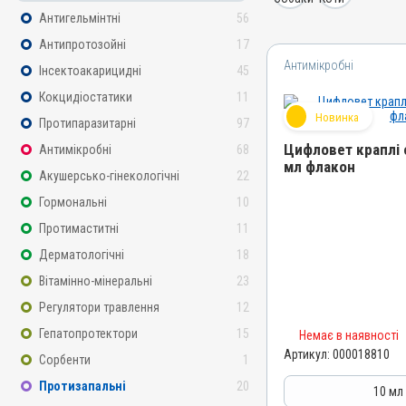
Антигельмінтні
56
Антипротозойні
17
Антимікробні
Інсектоакарицидні
45
Кокцидіостатики
11
Новинка
Протипаразитарні
97
Цифловет краплі о
Антимікробні
68
мл флакон
Акушерсько-гінекологічні
22
Назва препарату
Гормональні
10
Цифловет краплі очні та
Протимаститні
11
Артикул
Дерматологічні
18
000018810
Вітамінно-мінеральні
23
Штрихкод
4820012505784
Регулятори травлення
12
Номер РП
Гепатопротектори
15
Немає в наявності
АВ-09699-01-24
Артикул:
000018810
Сорбенти
1
Групи препаратів
Протизапальні
20
10 мл
Антимікробні, Протизапа