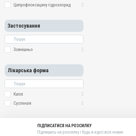
Ципрофлоксацину гідрохлорид
2
Застосування
Зовнішньо
2
Лікарська форма
Каплі
2
Суспензія
2
ПІДПИСАТИСЯ НА РОЗСИЛКУ
Підпишись на розсилку і будь в курсі всіх новин