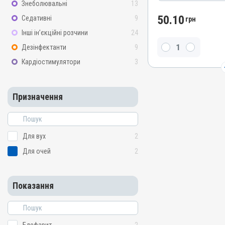
Знеболювальні
13
Лікарська форма
50.10
Седативні
9
грн
Каплі, Суспензія
Інші ін’єкційні розчини
24
Діючи речовини
Дезінфектанти
9
Ципрофлоксацину гідрох
Кардіостимулятори
3
Види тварин
Собаки, Коти
Застосування
Призначення
Зовнішньо
Призначення
Для вух, Для очей
Для вух
2
Для очей
2
Показання