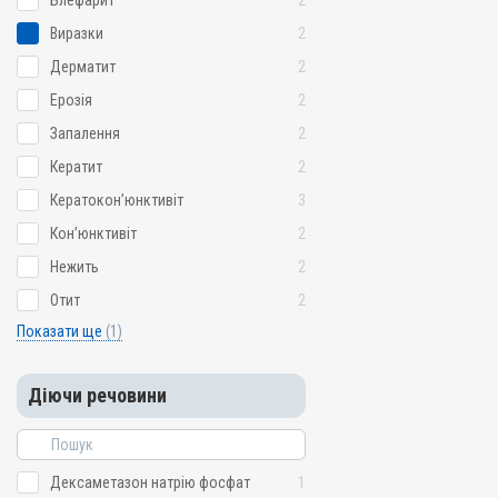
Блефарит
2
Виразки
2
Дерматит
2
Ерозія
2
Запалення
2
Кератит
2
Кератокон’юнктивіт
3
Кон’юнктивіт
2
Нежить
2
Отит
2
Показати ще
(1)
Діючи речовини
Дексаметазон натрію фосфат
1