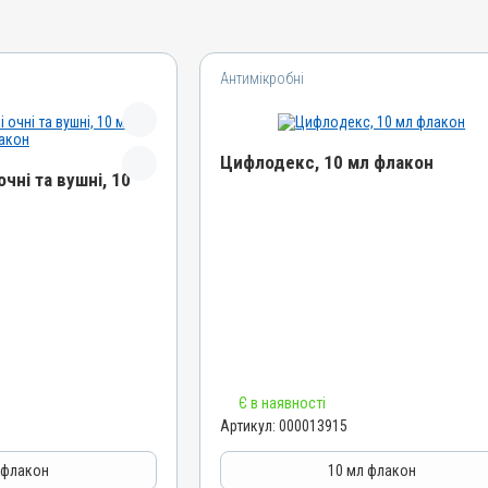
Антимікробні
Цифлодекс, 10 мл флакон
чні та вушні, 10
Назва препарату
Цифлодекс
 вушні
Артикул
000013915
Штрихкод
4820012503407
Номер РП
Є в наявності
АВ-06569-01-16
Артикул:
000013915
Групи препаратів
Антимікробні, Протизапальні
 флакон
10 мл флакон
льні