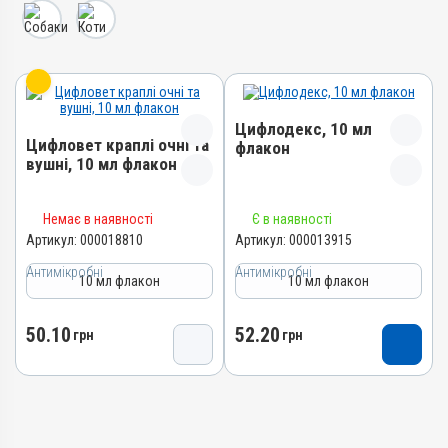
Цифлодекс, 10 мл
Цифловет краплі очні та
флакон
вушні, 10 мл флакон
Назва препарату
Назва препарату
Немає в наявності
Є в наявності
Цифлодекс
Цифловет краплі очні та
Артикул:
000018810
Артикул:
000013915
Артикул
вушні
Антимікробні
Антимікробні
000013915
Артикул
10 мл флакон
10 мл флакон
Штрихкод
000018810
4820012503407
Штрихкод
50.10
52.20
грн
грн
Номер РП
4820012505784
АВ-06569-01-16
Номер РП
Групи препаратів
АВ-09699-01-24
Антимікробні, Протизапальні
Групи препаратів