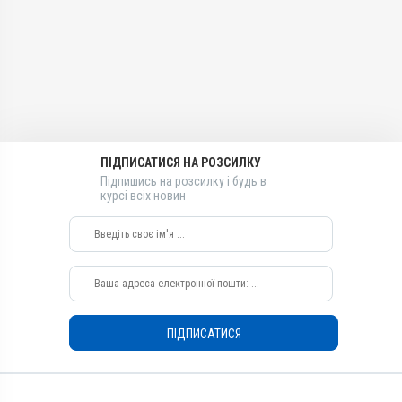
Лікарська форма
Антимікробні, Протизапальні
Каплі, Суспензія
Лікарська форма
Діючи речовини
Каплі, Суспензія
Дексаметазон натрію
Діючи речовини
фосфат, Ципрофлоксацину
Ципрофлоксацину
гідрохлорид
гідрохлорид
Види тварин
Види тварин
Собаки, Коти
ПІДПИСАТИСЯ НА РОЗСИЛКУ
Собаки, Коти
Застосування
Підпишись на розсилку і будь в
Застосування
курсі всіх новин
Зовнішньо
Зовнішньо
Призначення
Призначення
Для очей, Для вух
Для вух, Для очей
Показання
Блефарит; Виразки;
Дерматит; Ерозія;
Запалення; Кератит;
ПІДПИСАТИСЯ
Кератокон’юнктивіт;
Кон’юнктивіт; Нежить; Отит;
Риніт