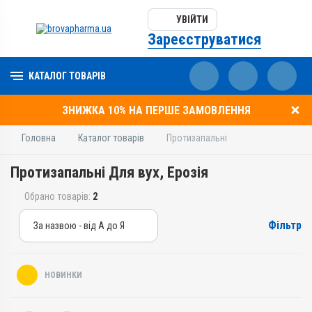
УВІЙТИ
Зареєструватися
КАТАЛОГ ТОВАРІВ
ЗНИЖКА 10% НА ПЕРШЕ ЗАМОВЛЕННЯ
Головна
Каталог товарів
Протизапальні
Протизапальні Для вух, Ерозія
Обрано товарів:
2
Фільтр
За назвою - від А до Я
За назвою - від А до Я
За ціною – від дешевих
НОВИНКИ
За ціною – від дорогих