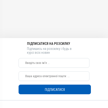
Антимікробні, Протизапальні
Лікарська форма
Каплі, Суспензія
Діючи речовини
Ципрофлоксацину
гідрохлорид
Види тварин
ПІДПИСАТИСЯ НА РОЗСИЛКУ
Собаки, Коти
Підпишись на розсилку і будь в
Застосування
курсі всіх новин
Зовнішньо
Призначення
Для вух, Для очей
ПІДПИСАТИСЯ