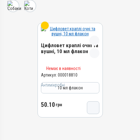
Цифловет краплі очні та
вушні, 10 мл флакон
Назва препарату
Немає в наявності
Цифловет краплі очні та
Артикул:
000018810
вушні
Антимікробні
Артикул
10 мл флакон
000018810
Штрихкод
50.10
грн
4820012505784
Номер РП
АВ-09699-01-24
Групи препаратів