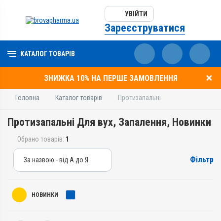
УВІЙТИ
Зареєструватися
КАТАЛОГ ТОВАРІВ
ЗНИЖКА 10% НА ПЕРШЕ ЗАМОВЛЕННЯ
Головна
Каталог товарів
Протизапальні
Протизапальні Для вух, Запалення, Новинки
Обрано товарів:
1
Фільтр
За назвою - від А до Я
За назвою - від А до Я
За ціною – від дешевих
НОВИНКИ
За ціною – від дорогих