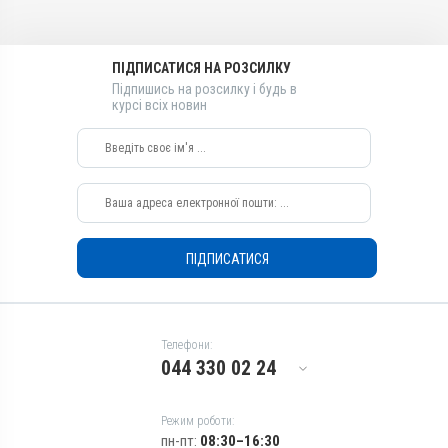
Види тварин
Собаки, Коти
ПІДПИСАТИСЯ НА РОЗСИЛКУ
Застосування
Підпишись на розсилку і будь в
Перорально
курсі всіх новин
Призначення
Для опорно-рухового
апарату, Для суглобів
Показання
Артрити; Артроз; Бурсит;
Вивих; Забиття; Запалення;
ПІДПИСАТИСЯ
Міозит; Набряк; Невролгія;
Тендовагініт; Травми
Телефони:
044 330 02 24
Режим роботи:
пн-пт:
08:30–16:30