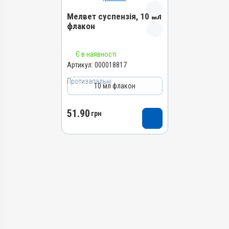
Групи препаратів
Протизапальні,
Мелвет суспензія, 10 мл
Знеболювальні
Антимікробні, Протизапальні
флакон
Лікарська форма
Лікарська форма
Розчин
Каплі, Суспензія
Назва препарату
Є в наявності
Діючи речовини
Діючи речовини
Мелвет суспензія
Артикул:
000018817
Мелоксикам
Ципрофлоксацину
Артикул
гідрохлорид
Протизапальні
Види тварин
10 мл флакон
000018817
Види тварин
Собаки, Коти
Штрихкод
Собаки, Коти
Застосування
51.90
4820012505791
грн
Застосування
Перорально
Номер РП
Зовнішньо
Призначення
АВ-09696-01-24
Призначення
Для опорно-рухового
Групи препаратів
апарату, Для суглобів
Для вух, Для очей
Протизапальні,
Показання
Знеболювальні
Артрити; Артроз; Бурсит;
Лікарська форма
Вивих; Забиття; Запалення;
Розчин
Міозит; Набряк; Невролгія;
Тендовагініт; Травми
Діючи речовини
Мелоксикам