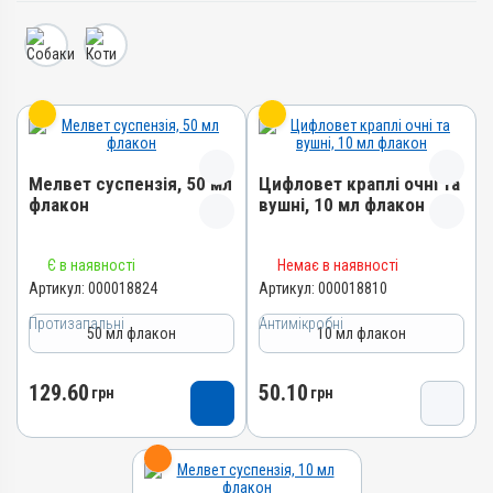
Мелвет суспензія, 50 мл
Цифловет краплі очні та
флакон
вушні, 10 мл флакон
Назва препарату
Назва препарату
Є в наявності
Немає в наявності
Мелвет суспензія
Цифловет краплі очні та
Артикул:
000018824
Артикул:
000018810
вушні
Артикул
Протизапальні
Антимікробні
Артикул
50 мл флакон
10 мл флакон
000018824
000018810
Штрихкод
Штрихкод
129.60
50.10
4820012505807
грн
грн
4820012505784
Номер РП
Номер РП
АВ-09696-01-24
АВ-09699-01-24
Групи препаратів