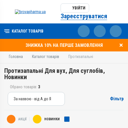
УВІЙТИ
Зареєструватися
КАТАЛОГ ТОВАРІВ
ЗНИЖКА 10% НА ПЕРШЕ ЗАМОВЛЕННЯ
Головна
Каталог товарів
Протизапальні
Протизапальні Для вух, Для суглобів,
Новинки
Обрано товарів:
3
Фільтр
За назвою - від А до Я
За назвою - від А до Я
За ціною – від дешевих
АКЦІЇ
НОВИНКИ
За ціною – від дорогих