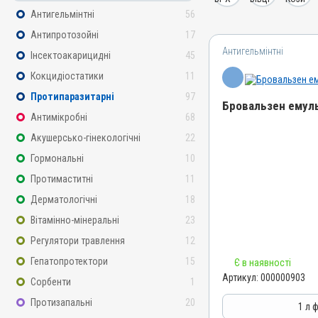
Антигельмінтні
56
Антипротозойні
17
Антигельмінтні
Інсектоакарицидні
45
Кокцидіостатики
11
Протипаразитарні
97
Бровальзен емуль
Антимікробні
68
Акушерсько-гінекологічні
22
Назва препарату
Бровальзен емульсія
Гормональні
10
Артикул
Протимаститні
11
000000903
Дерматологічні
18
Штрихкод
Вітамінно-мінеральні
23
4820012500574
Регулятори травлення
12
Номер РП
Гепатопротектори
15
Є в наявності
АВ-00574-01-09
Артикул:
000000903
Сорбенти
1
Групи препаратів
Протизапальні
20
Антигельмінтні, Протипар
1 л 