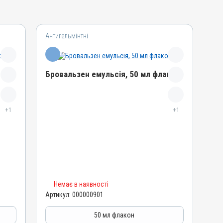
Антигельмінтні
Бровальзен емульсія, 50 мл флакон
Назва препарату
+1
Бровальзен емульсія
+1
Артикул
000000901
Штрихкод
4820012500543
Номер РП
Немає в наявності
АВ-00574-01-09
Артикул:
000000901
Групи препаратів
Антигельмінтні, Протипаразитарні
50 мл флакон