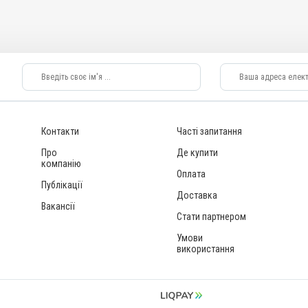
 глистів
Від глистів, Для жовчних шляхів
Показання
сціольоз; Цестоди
Нематоди; Трематоди; Фасціольоз; Цестоди
Контакти
Часті запитання
Про
Де купити
компанію
Оплата
Публікації
Доставка
Вакансії
Стати партнером
Умови
використання