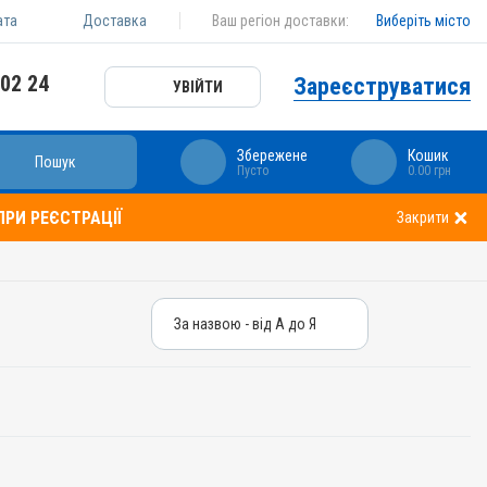
ата
Доставка
Ваш регіон доставки:
Виберіть місто
 02 24
Зареєструватися
УВІЙТИ
Збережене
Кошик
Пошук
Пусто
0.00 грн
РИ РЕЄСТРАЦІЇ
Закрити
За назвою - від А до Я
За назвою - від А до Я
За ціною – від дешевих
За ціною – від дорогих