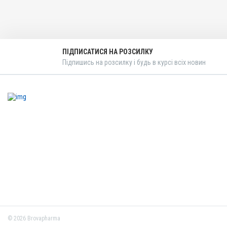
Для жовчних шляхів, Від
Показання
Нематоди; Трематоди; Фа
ПІДПИСАТИСЯ НА РОЗСИЛКУ
Підпишись на розсилку і будь в курсі всіх новин
© 2026 Brovapharma