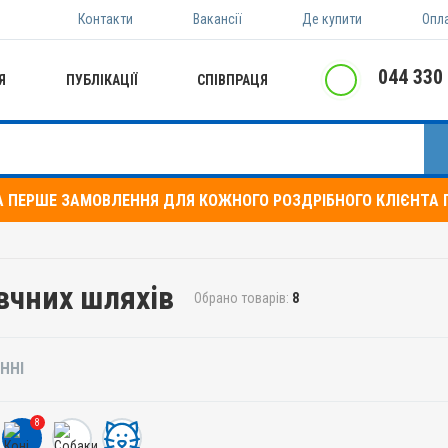
Контакти
Вакансії
Де купити
Опл
044 330
Я
ПУБЛІКАЦІЇ
СПІВПРАЦЯ
А ПЕРШЕ ЗАМОВЛЕННЯ ДЛЯ КОЖНОГО РОЗДРІБНОГО КЛІЄНТА П
вчних шляхів
Обрано товарів:
8
ННІ
8