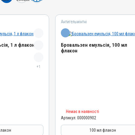
Антигельмінтні
сія, 1 л флакон
Бровальзен емульсія, 100 мл
флакон
Назва препарату
+1
Бровальзен емульсія
Артикул
000000902
Штрихкод
4820012500550
Номер РП
Немає в наявності
АВ-00574-01-09
Артикул:
000000902
Групи препаратів
азитарні
Антигельмінтні, Протипаразитарні
флакон
100 мл флакон