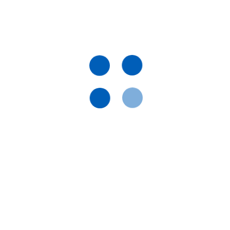
ПІДПИСАТИСЯ НА РОЗСИЛКУ
Підпишись на розсилку і будь в
курсі всіх новин
ПІДПИСАТИСЯ
Телефони:
044 330 02 24