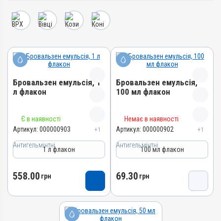
Бровальзен емульсія, 1
Бровальзен емульсія,
л флакон
100 мл флакон
Назва препарату
Назва препарату
Є в наявності
Немає в наявності
Бровальзен емульсія
Бровальзен емульсія
Артикул:
000000903
Артикул:
000000902
+1
+1
Артикул
Артикул
Антигельмінтні
Антигельмінтні
1 л флакон
100 мл флакон
000000903
000000902
Штрихкод
Штрихкод
558.00
69.30
грн
грн
4820012500574
4820012500550
Номер РП
Номер РП
АВ-00574-01-09
АВ-00574-01-09
Групи препаратів
Групи препаратів