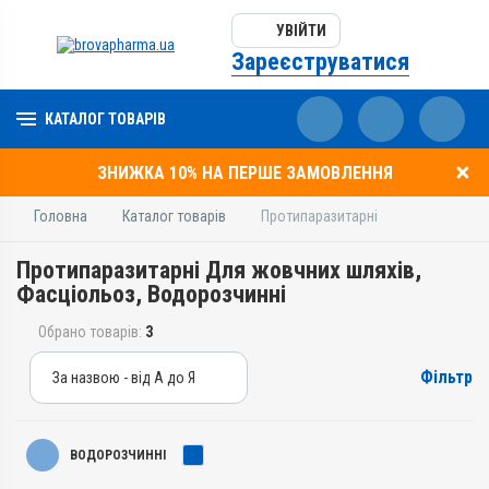
УВІЙТИ
Зареєструватися
КАТАЛОГ ТОВАРІВ
ЗНИЖКА 10% НА ПЕРШЕ ЗАМОВЛЕННЯ
Головна
Каталог товарів
Протипаразитарні
Протипаразитарні Для жовчних шляхів,
Фасціольоз, Водорозчинні
Обрано товарів:
3
Фільтр
За назвою - від А до Я
За назвою - від А до Я
За ціною – від дешевих
ВОДОРОЗЧИННІ
За ціною – від дорогих