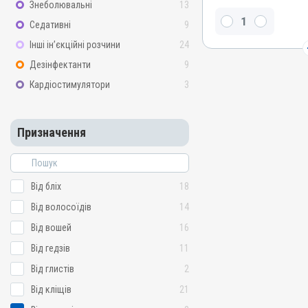
Знеболювальні
13
Номер РП
Седативні
9
АВ-09595-03-23
Групи препаратів
Інші ін’єкційні розчини
24
Інсектоакарицидні, Прот
Дезінфектанти
9
Лікарська форма
Кардіостимулятори
3
Розчин
Діючи речовини
Призначення
Перметрин, Імідаклопри
Види тварин
Собаки
Від бліх
18
Застосування
Зовнішньо
Від волосоїдів
14
Призначення
Від вошей
16
Від бліх, Від кліщів, Від
Від гедзів
11
паразитів, Від волосоїді
Від глистів
2
Від кліщів
21