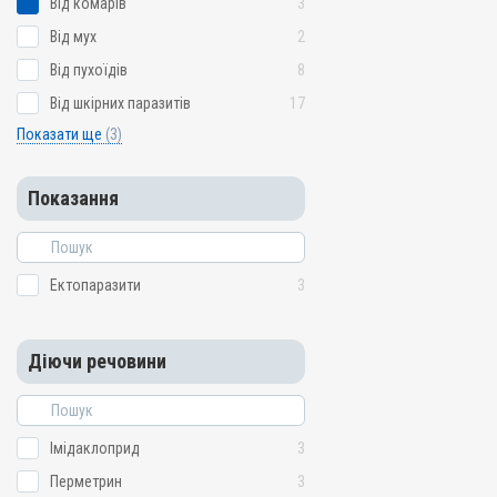
Від комарів
3
Від мух
2
Від пухоїдів
8
Від шкірних паразитів
17
Показати ще
(3)
Показання
Ектопаразити
3
Діючи речовини
Імідаклоприд
3
Перметрин
3