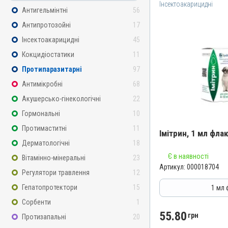
Інсектоакарицидні
Антигельмінтні
56
Антипротозойні
17
Інсектоакарицидні
45
Кокцидіостатики
11
Протипаразитарні
97
Антимікробні
68
Акушерсько-гінекологічні
22
Гормональні
10
Протимаститні
11
Імітрин, 1 мл фла
Дерматологічні
18
Назва препарату
Є в наявності
Вітамінно-мінеральні
23
Артикул:
000018704
Імітрин
Регулятори травлення
12
Артикул
Гепатопротектори
15
1 мл
000018704
Сорбенти
1
Штрихкод
55.80
грн
Протизапальні
20
4820012505722