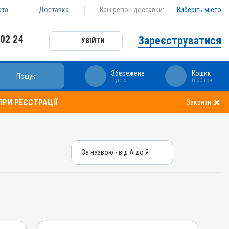
ата
Доставка
Ваш регіон доставки:
Виберіть місто
 02 24
Зареєструватися
УВІЙТИ
Збережене
Кошик
Пошук
Пусто
0.00 грн
РИ РЕЄСТРАЦІЇ
Закрити
За назвою - від А до Я
За назвою - від А до Я
За ціною – від дешевих
За ціною – від дорогих