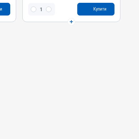
Імідаклоприд, Перметрин
и
Купити
Види тварин
Собаки
Застосування
Зовнішньо
Призначення
Від волосоїдів, Від бліх, Від кліщів, Від
комарів, Від шкірних паразитів