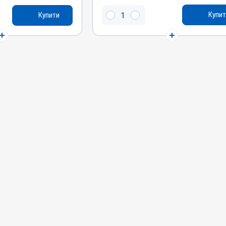
Імідаклоприд, Перметрин
Купит
Купити
Види тварин
Собаки
ипаразитарні
Застосування
Зовнішньо
Призначення
Від волосоїдів, Від бліх, Від кліщів, Від
комарів, Від шкірних паразитів
д
 комарів, Від шкірних
в