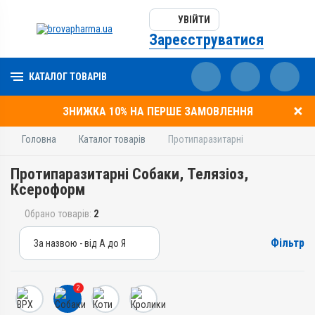
УВІЙТИ
Зареєструватися
КАТАЛОГ ТОВАРІВ
ЗНИЖКА 10% НА ПЕРШЕ ЗАМОВЛЕННЯ
Головна
Каталог товарів
Протипаразитарні
Протипаразитарні Собаки, Телязіоз,
Ксероформ
Обрано товарів:
2
Фільтр
За назвою - від А до Я
За назвою - від А до Я
За ціною – від дешевих
2
За ціною – від дорогих