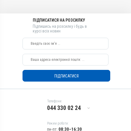
Діючи речовини
Лікарська форма
Івермектин, Ксероформ,
Гель
Тілозину тартрат
ПІДПИСАТИСЯ НА РОЗСИЛКУ
Діючи речовини
Види тварин
Підпишись на розсилку і будь в
Тілозину тартрат,
курсі всіх новин
ВРХ, Собаки, Коти, Кролики
Ксероформ, Івермектин
Застосування
Види тварин
Зовнішньо
ВРХ, Собаки, Коти, Кролики
Призначення
Застосування
Для очей, Від кліщів, Для
Зовнішньо
вух
Призначення
Показання
ПІДПИСАТИСЯ
Для вух, Від кліщів, Для
Блефарит; Дерматит;
очей
Екзема; Ектопаразити;
Показання
Кератит; Кон’юнктивіт;
Нотоедроз; Отодектоз;
Блефарит; Дерматит;
Телефони:
Псороптоз; Рикетсіоз;
Екзема; Ектопаразити;
044 330 02 24
Саркоптоз; Телязіоз;
Кератит; Кон’юнктивіт;
Хейлітіоз; Хоріоптоз
Нотоедроз; Отодектоз;
Псороптоз; Рикетсіоз;
Режим роботи:
Саркоптоз; Телязіоз;
пн-пт:
08:30–16:30
Хейлітіоз; Хоріоптоз