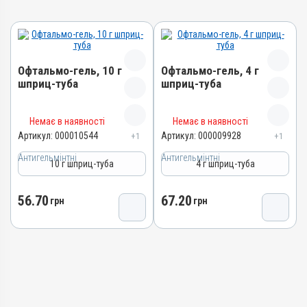
Офтальмо-гель, 10 г
Офтальмо-гель, 4 г
шприц-туба
шприц-туба
Назва препарату
Назва препарату
Немає в наявності
Немає в наявності
Офтальмо-гель
Офтальмо-гель
Артикул:
000010544
Артикул:
000009928
+1
+1
Артикул
Артикул
Антигельмінтні
Антигельмінтні
10 г шприц-туба
4 г шприц-туба
000010544
000009928
Штрихкод
Штрихкод
56.70
67.20
4820012505340
грн
грн
4820012505401
Групи препаратів
Номер РП
Антигельмінтні,
АВ-03636-01-12
Протипаразитарні,
Групи препаратів
Інсектоакарицидні
Антигельмінтні,
Лікарська форма
Протипаразитарні,
Гель
Інсектоакарицидні