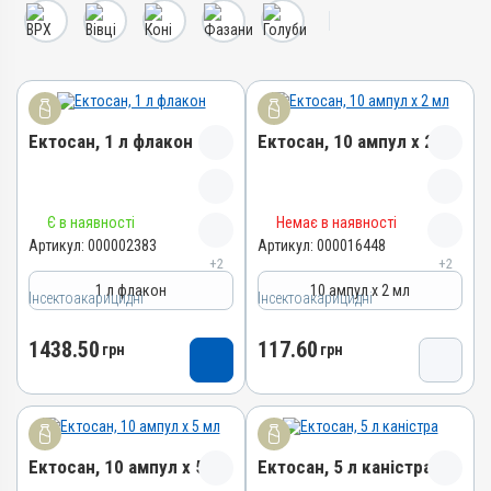
Ектосан, 1 л флакон
Ектосан, 10 ампул х 2 мл
Назва препарату
Назва препарату
Є в наявності
Немає в наявності
Ектосан
Ектосан
Артикул:
000002383
Артикул:
000016448
+2
+2
Артикул
Артикул
1 л флакон
10 ампул х 2 мл
Інсектоакарицидні
000002383
Інсектоакарицидні
000016448
Штрихкод
Штрихкод
1438.50
117.60
грн
грн
4820012501649
4820012500581
Номер РП
Номер РП
АВ-00005-01-14
АВ-00005-01-14
Групи препаратів
Групи препаратів
Ектосан, 10 ампул х 5 мл
Ектосан, 5 л каністра
Інсектоакарицидні,
Інсектоакарицидні,
Протипаразитарні
Протипаразитарні