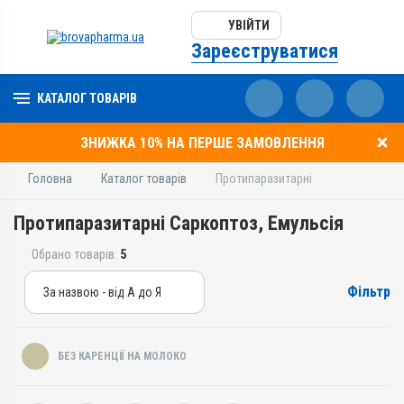
УВІЙТИ
Зареєструватися
КАТАЛОГ ТОВАРІВ
ЗНИЖКА 10% НА ПЕРШЕ ЗАМОВЛЕННЯ
Головна
Каталог товарів
Протипаразитарні
Протипаразитарні Саркоптоз, Емульсія
Обрано товарів:
5
Фільтр
За назвою - від А до Я
За назвою - від А до Я
За ціною – від дешевих
БЕЗ КАРЕНЦІЇ НА МОЛОКО
За ціною – від дорогих