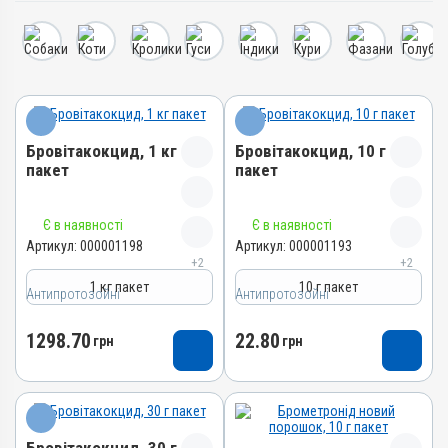
Бровітакокцид, 1 кг
Бровітакокцид, 10 г
пакет
пакет
Назва препарату
Назва препарату
Є в наявності
Є в наявності
Бровітакокцид
Бровітакокцид
Артикул:
000001198
Артикул:
000001193
+2
+2
Артикул
Артикул
1 кг пакет
10 г пакет
Антипротозойні
000001198
Антипротозойні
000001193
Штрихкод
Штрихкод
1298.70
22.80
грн
грн
4820012500062
4820012502509
Номер РП
Номер РП
АВ-01156-01-10
АВ-01156-01-10
Групи препаратів
Групи препаратів