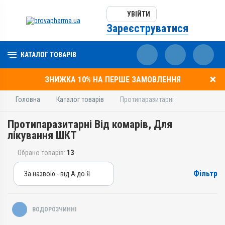
УВІЙТИ
Зареєструватися
КАТАЛОГ ТОВАРІВ
ЗНИЖКА 10% НА ПЕРШЕ ЗАМОВЛЕННЯ
Головна
Каталог товарів
Протипаразитарні
Протипаразитарні Від комарів, Для
лікування ШКТ
Обрано товарів:
13
Фільтр
За назвою - від А до Я
За назвою - від А до Я
За ціною – від дешевих
ВОДОРОЗЧИННІ
За ціною – від дорогих