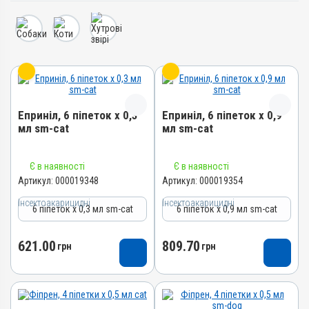
Еприніл, 6 піпеток х 0,3
Еприніл, 6 піпеток х 0,9
мл sm-cat
мл sm-cat
Назва препарату
Назва препарату
Є в наявності
Є в наявності
Еприніл
Еприніл
Артикул:
000019348
Артикул:
000019354
Артикул
Артикул
Інсектоакарицидні
Інсектоакарицидні
6 піпеток х 0,3 мл sm-cat
6 піпеток х 0,9 мл sm-cat
000019348
000019354
Штрихкод
Штрихкод
621.00
809.70
4820012506019
грн
4820012506026
грн
Номер РП
Номер РП
АВ-09881-03-25
АВ-09881-03-25
Групи препаратів
Групи препаратів