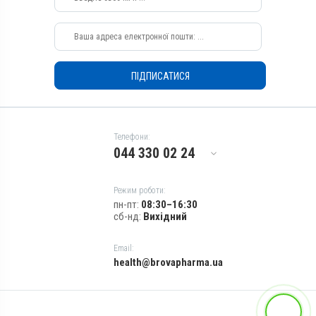
Від вошей, Від кліщів, Від
бліх, Від шкірних паразитів
Показання
Ектопаразити; Отодектоз
ПІДПИСАТИСЯ
Телефони:
044 330 02 24
Режим роботи:
пн-пт:
08:30–16:30
сб-нд:
Вихідний
Email:
health@brovapharma.ua