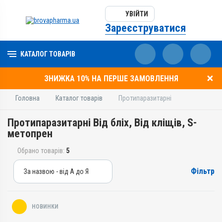
УВІЙТИ
Зареєструватися
КАТАЛОГ ТОВАРІВ
ЗНИЖКА 10% НА ПЕРШЕ ЗАМОВЛЕННЯ
Головна
Каталог товарів
Протипаразитарні
Протипаразитарні Від бліх, Від кліщів, S-
метопрен
Обрано товарів:
5
Фільтр
За назвою - від А до Я
За назвою - від А до Я
За ціною – від дешевих
НОВИНКИ
За ціною – від дорогих