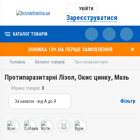
УВІЙТИ
Зареєструватися
КАТАЛОГ ТОВАРІВ
ЗНИЖКА 10% НА ПЕРШЕ ЗАМОВЛЕННЯ
Головна
Каталог товарів
Протипаразитарні
Протипаразитарні Лізол, Окис цинку, Мазь
Обрано товарів:
3
Фільтр
За назвою - від А до Я
За назвою - від А до Я
За ціною – від дешевих
За ціною – від дорогих