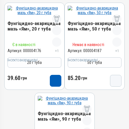
Фунгіцидно-акарицидна
Фунгіцидно-акарицидна
мазь «Ям», 20 г туба
мазь «Ям», 50 г туба
Назва препарату
Назва препарату
Є в наявності
Немає в наявності
Фунгіцидно-акарицидна
Фунгіцидно-акарицидна
Артикул:
000004176
Артикул:
000004187
+1
+1
мазь «Ям»
мазь «Ям»
Інсектоакарицидні
Інсектоакарицидні
20 г туба
50 г туба
Артикул
Артикул
000004176
000004187
39.60
85.20
Штрихкод
Штрихкод
грн
грн
4820012503209
4820012502134
Номер РП
Номер РП
AB-01068-01-10
AB-01068-01-10
Групи препаратів
Групи препаратів
Фунгіцидно-акарицидна
Інсектоакарицидні,
Інсектоакарицидні,
мазь «Ям», 90 г туба
Протипаразитарні,
Протипаразитарні,
Дерматологічні
Дерматологічні