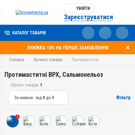
УВІЙТИ
Зареєструватися
КАТАЛОГ ТОВАРІВ
ЗНИЖКА 10% НА ПЕРШЕ ЗАМОВЛЕННЯ
Головна
Каталог товарів
Протимаститні
Протимаститні ВРХ, Сальмонельоз
Обрано товарів:
1
Фільтр
За назвою - від А до Я
За назвою - від А до Я
За ціною – від дешевих
1
За ціною – від дорогих