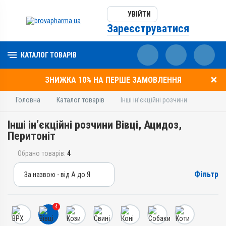
УВІЙТИ
Зареєструватися
КАТАЛОГ ТОВАРІВ
ЗНИЖКА 10% НА ПЕРШЕ ЗАМОВЛЕННЯ
Головна
Каталог товарів
Інші ін’єкційні розчини
Інші ін’єкційні розчини Вівці, Ацидоз,
Перитоніт
Обрано товарів:
4
Фільтр
За назвою - від А до Я
За назвою - від А до Я
За ціною – від дешевих
4
За ціною – від дорогих