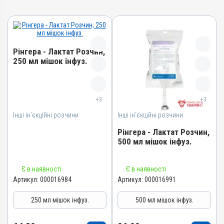
Рінгера - Лактат Розчин,
250 мл мішок інфуз.
Назва препарату
Рінгера - Лактат Розчин
+3
+3
Артикул
Інші ін’єкційні розчини
Інші ін’єкційні розчини
000016984
Рінгера - Лактат Розчин,
Штрихкод
500 мл мішок інфуз.
4820012504732
Номер РП
Назва препарату
Є в наявності
Є в наявності
AB-09391-01-20
Рінгера - Лактат Розчин
Артикул:
000016984
Артикул:
000016991
Групи препаратів
Артикул
250 мл мішок інфуз.
500 мл мішок інфуз.
Інші ін’єкційні розчини
000016991
Лікарська форма
Штрихкод