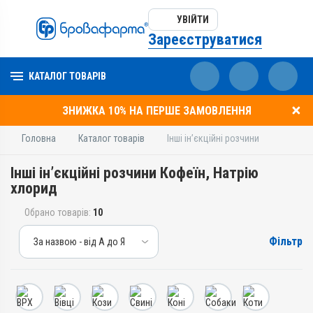
УВІЙТИ
Зареєструватися
КАТАЛОГ ТОВАРІВ
ЗНИЖКА 10% НА ПЕРШЕ ЗАМОВЛЕННЯ
Головна
Каталог товарів
Інші ін’єкційні розчини
Інші ін’єкційні розчини Кофеїн, Натрію
хлорид
Обрано товарів:
10
Фільтр
За назвою - від А до Я
За назвою - від А до Я
За ціною – від дешевих
За ціною – від дорогих