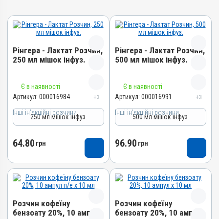
Рінгера - Лактат Розчин,
Рінгера - Лактат Розчин,
250 мл мішок інфуз.
500 мл мішок інфуз.
Назва препарату
Назва препарату
Є в наявності
Є в наявності
Рінгера - Лактат Розчин
Рінгера - Лактат Розчин
Артикул:
000016984
Артикул:
000016991
+3
+3
Артикул
Артикул
Інші ін’єкційні розчини
Інші ін’єкційні розчини
250 мл мішок інфуз.
500 мл мішок інфуз.
000016984
000016991
Штрихкод
Штрихкод
64.80
96.90
грн
грн
4820012504732
4820012504749
Номер РП
Номер РП
AB-09391-01-20
AB-09391-01-20
Групи препаратів
Групи препаратів
Інші ін’єкційні розчини
Інші ін’єкційні розчини
Розчин кофеїну
Розчин кофеїну
Лікарська форма
Лікарська форма
бензоату 20%, 10 ампул
бензоату 20%, 10 ампул