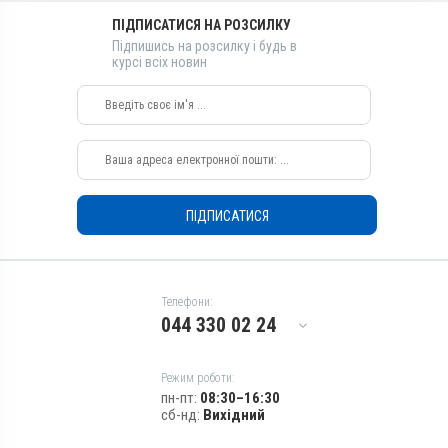
Діючи речовини
Діючи речовини
ПІДПИСАТИСЯ НА РОЗСИЛКУ
Натрію хлорид
Натрію хлорид
Підпишись на розсилку і будь в
Види тварин
Види тварин
курсі всіх новин
ВРХ, Вівці, Кози, Свині, Коні,
ВРХ, Вівці, Кози, Свині, Коні,
Собаки
Собаки
Застосування
Застосування
Підшкірно,
Підшкірно,
Внутрішньом'язово,
Внутрішньом'язово,
Внутрішньовенно
Внутрішньовенно
ПІДПИСАТИСЯ
Показання
Показання
Дегідратація; Диспепсія;
Дегідратація; Диспепсія;
Отруєння; Шок
Отруєння; Шок
Телефони:
044 330 02 24
Режим роботи:
пн-пт:
08:30–16:30
сб-нд:
Вихідний