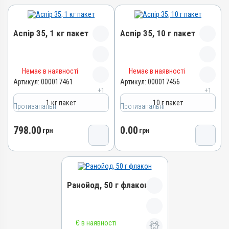
Аспір 35, 1 кг пакет
Аспір 35, 10 г пакет
Назва препарату
Назва препарату
Немає в наявності
Немає в наявності
Аспір 35
Аспір 35
Артикул:
000017461
Артикул:
000017456
+1
+1
Артикул
Артикул
1 кг пакет
10 г пакет
000017461
000017456
Протизапальні
Протизапальні
Штрихкод
Штрихкод
798.00
0.00
4820012505081
грн
4820012505074
грн
Номер РП
Номер РП
AB-09476-01-21
AB-09476-01-21
Групи препаратів
Групи препаратів
Протизапальні
Протизапальні
Ранойод, 50 г флакон
Лікарська форма
Лікарська форма
Порошок
Порошок
Назва препарату
Є в наявності
Діючи речовини
Діючи речовини