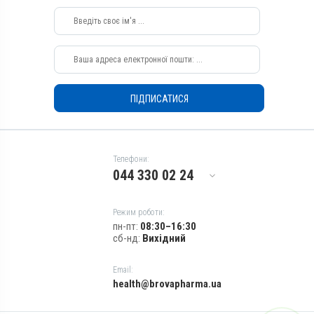
Застосування
Зовнішньо
Призначення
Для оброблення ран, Для
шкіри
ПІДПИСАТИСЯ
Показання
Виразки; Дерматит; Екзема;
Запалення; Рани; Флегмона;
Хірургія
Телефони:
044 330 02 24
Режим роботи:
пн-пт:
08:30–16:30
сб-нд:
Вихідний
Email:
health@brovapharma.ua