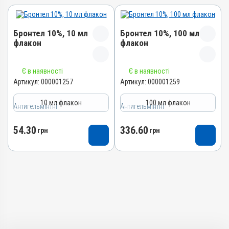
Бронтел 10%, 10 мл
Бронтел 10%, 100 мл
флакон
флакон
Назва препарату
Назва препарату
Є в наявності
Є в наявності
Бронтел 10%
Бронтел 10%
Артикул:
000001257
Артикул:
000001259
Артикул
Артикул
10 мл флакон
100 мл флакон
Антигельмінтні
000001257
Антигельмінтні
000001259
Штрихкод
Штрихкод
54.30
336.60
грн
грн
4820012500949
4820012502950
Номер РП
Номер РП
АВ-00884-01-10
АВ-00884-01-10
Групи препаратів
Групи препаратів
Антигельмінтні,
Антигельмінтні,
Протипаразитарні,
Протипаразитарні,
Інсектоакарицидні
Інсектоакарицидні
Лікарська форма
Лікарська форма