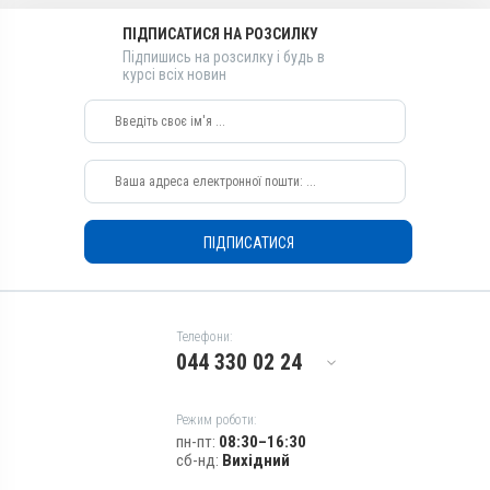
Розчин
Розчин
ПІДПИСАТИСЯ НА РОЗСИЛКУ
Діючи речовини
Діючи речовини
Підпишись на розсилку і будь в
Клозантел
Клозантел
курсі всіх новин
Види тварин
Види тварин
ВРХ, Вівці
ВРХ, Вівці
Застосування
Застосування
Підшкірно,
Підшкірно,
Внутрішньом'язово
Внутрішньом'язово
Призначення
Призначення
ПІДПИСАТИСЯ
Від глистів, Від шкірних
Від шкірних паразитів, Від
паразитів
глистів
Показання
Показання
Аскариди; Вольфартіоз;
Аскариди; Вольфартіоз;
Телефони:
Ектопаразити; Естроз;
Ектопаразити; Естроз;
044 330 02 24
Малофагоз; Нематоди;
Малофагоз; Нематоди;
Фасціольоз
Фасціольоз
Режим роботи:
пн-пт:
08:30–16:30
сб-нд:
Вихідний