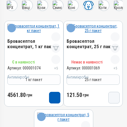
Бровасептол
Бровасептол
концентрат, 1 кг пакет
концентрат, 25 г пакет
Назва препарату
Назва препарату
Є в наявності
Немає в наявності
Бровасептол концентрат
Бровасептол концентрат
Артикул:
000001074
Артикул:
000001069
+5
+5
Артикул
Артикул
Антимікробні
Антимікробні
1 кг пакет
25 г пакет
000001074
000001069
Штрихкод
Штрихкод
4561.80
121.50
грн
грн
4820012501618
4820012502813
Номер РП
Номер РП
AB-00945-01-10
AB-00945-01-10
Групи препаратів
Групи препаратів
Антимікробні
Антимікробні