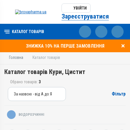
УВІЙТИ
Зареєструватися
КАТАЛОГ ТОВАРІВ
ЗНИЖКА 10% НА ПЕРШЕ ЗАМОВЛЕННЯ
Головна
Каталог товарів
Каталог товарів Кури, Цистит
Обрано товарів:
3
Фільтр
За назвою - від А до Я
За назвою - від А до Я
За ціною – від дешевих
ВОДОРОЗЧИННІ
За ціною – від дорогих