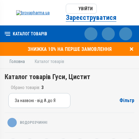
УВІЙТИ
Зареєструватися
КАТАЛОГ ТОВАРІВ
ЗНИЖКА 10% НА ПЕРШЕ ЗАМОВЛЕННЯ
Головна
Каталог товарів
Каталог товарів Гуси, Цистит
Обрано товарів:
3
Фільтр
За назвою - від А до Я
За назвою - від А до Я
За ціною – від дешевих
ВОДОРОЗЧИННІ
За ціною – від дорогих