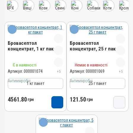
Бровасептол
Бровасептол
концентрат, 1 кг пакет
концентрат, 25 г пакет
Назва препарату
Назва препарату
Є в наявності
Немає в наявності
Бровасептол концентрат
Бровасептол концентрат
Артикул:
000001074
Артикул:
000001069
+5
+5
Артикул
Артикул
Антимікробні
Антимікробні
1 кг пакет
25 г пакет
000001074
000001069
Штрихкод
Штрихкод
4561.80
121.50
грн
грн
4820012501618
4820012502813
Номер РП
Номер РП
AB-00945-01-10
AB-00945-01-10
Групи препаратів
Групи препаратів
Антимікробні
Антимікробні