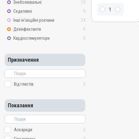
Знеболювальні
13
Оксиклозанід, Фенбенд
Седативні
9
Види тварин
Інші ін’єкційні розчини
24
ВРХ, Вівці, Кози, Верблю
Дезінфектанти
9
Застосування
Кардіостимулятори
3
Перорально на корінь яз
Призначення
Від глистів
Призначення
Показання
Аскариди; Гіподермоз; Де
Нематоди; Фасціольоз; Ц
Від глистів
2
Показання
Аскариди
2