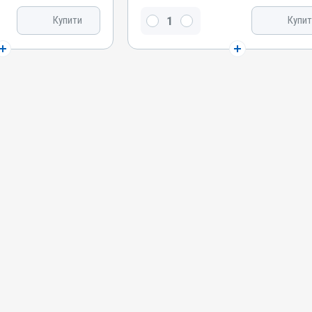
азол
Оксиклозанід, Фенбендазол
Купити
Купит
Види тварин
ди
ВРХ, Вівці, Кози, Верблюди
Застосування
ика
Перорально на корінь язика
Призначення
Від глистів
Показання
рматобіоз; Естроз;
Аскариди; Гіподермоз; Дерматобіоз; Естроз;
естоди; Цефалопіноз
Нематоди; Фасціольоз; Цестоди; Цефалопіноз