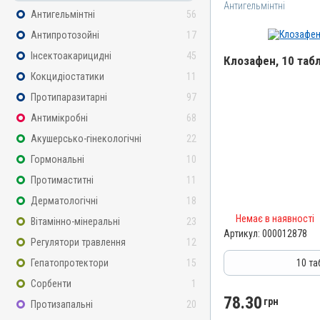
Антигельмінтні
Антигельмінтні
56
Антипротозойні
17
Інсектоакарицидні
45
Клозафен, 10 табл.
Кокцидіостатики
11
Назва препарату
Протипаразитарні
97
Клозафен
Антимікробні
68
Артикул
Акушерсько-гінекологічні
22
000012878
Гормональні
10
Штрихкод
Протимаститні
11
4820012502547
Дерматологічні
18
Номер РП
Немає в наявності
Вітамінно-мінеральні
23
АВ-06044-01-15
Артикул:
000012878
Регулятори травлення
12
Групи препаратів
Антигельмінтні, Протипар
Гепатопротектори
15
10 таб
Лікарська форма
Сорбенти
1
Таблетки
78.30
грн
Протизапальні
20
Діючи речовини