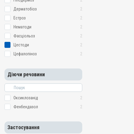
Гіподермоз
2
Дерматобіоз
2
Естроз
2
Нематоди
2
Фасціольоз
2
Цестоди
2
Цефалопіноз
2
Діючи речовини
Оксиклозанід
2
Фенбендазол
2
Застосування