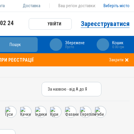
ата
Доставка
Ваш регіон доставки:
Виберіть місто
 02 24
Зареєструватися
УВІЙТИ
Збережене
Кошик
Пошук
Пусто
0.00 грн
РИ РЕЄСТРАЦІЇ
Закрити
За назвою - від А до Я
За назвою - від А до Я
За ціною – від дешевих
За ціною – від дорогих