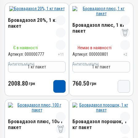
Бровадазол 20%, 1 кг
Бровадазол плюс, 1 кг
пакет
пакет
Назва препарату
Назва препарату
Є в наявності
Немає в наявності
Бровадазол 20%
Бровадазол плюс
Артикул:
000000777
Артикул:
000000801
+11
+2
Артикул
Артикул
Антигельмінтні
000000777
Антигельмінтні
1 кг пакет
1 кг пакет
000000801
Штрихкод
Штрихкод
4820012502912
2008.80
760.50
грн
грн
4820012500031
Номер РП
Номер РП
АВ-01936-01-10
AB-00883-01-10
Групи препаратів
Групи препаратів
Антигельмінтні,
Антигельмінтні,
Протипаразитарні
Бровадазол плюс, 100 г
Бровадазол порошок, 1
Протипаразитарні
Лікарська форма
пакет
кг пакет
Лікарська форма
Порошок