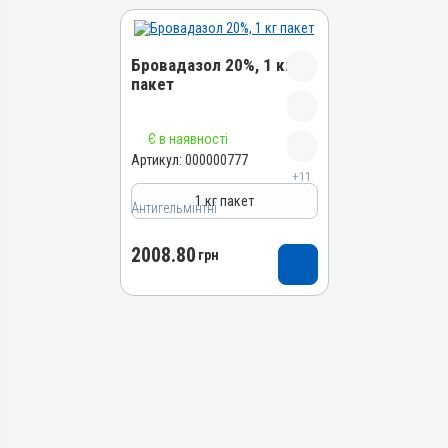
Бровадазол 20%, 1 кг
пакет
Назва препарату
Є в наявності
Бровадазол 20%
Артикул:
000000777
+11
Артикул
1 кг пакет
Антигельмінтні
000000777
Штрихкод
2008.80
грн
4820012502912
Номер РП
АВ-01936-01-10
Групи препаратів
Антигельмінтні,
Протипаразитарні
Лікарська форма
Порошок