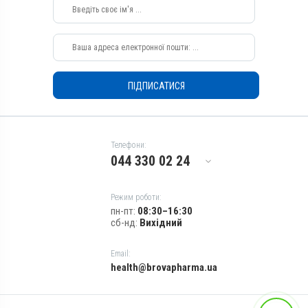
Види тварин
Кролики, Фазани, Голуби
Собаки, Коти, Кролики,
Застосування
Фазани, Голуби
Перорально з кормом
Застосування
Призначення
Перорально з кормом
Для лікування ШКТ
ПІДПИСАТИСЯ
Призначення
Показання
Для лікування ШКТ
Гістомоноз; Діарея;
Показання
Еймеріоз; Сальмонельоз;
Трихомоноз
Амебіаз; Балантидіоз;
Телефони:
Гістомоноз; Діарея;
044 330 02 24
Еймеріоз; Ентерит;
Лямбліоз; Сальмонельоз;
Трихомоноз
Режим роботи:
пн-пт:
08:30–16:30
сб-нд:
Вихідний
Email:
health@brovapharma.ua