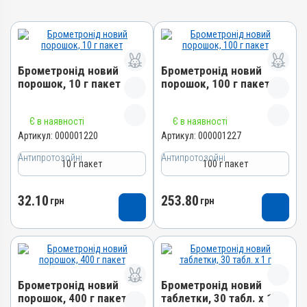
Брометронід новий
Брометронід новий
порошок, 10 г пакет
порошок, 100 г пакет
Назва препарату
Назва препарату
Є в наявності
Є в наявності
Брометронід новий порошок
Брометронід новий порошок
Артикул:
000001220
Артикул:
000001227
Артикул
Артикул
Антипротозойні
Антипротозойні
10 г пакет
100 г пакет
000001220
000001227
Штрихкод
Штрихкод
32.10
253.80
грн
грн
4820012502035
4820012502028
Номер РП
Номер РП
AB-01648-01-10
AB-01648-01-10
Групи препаратів
Групи препаратів
Антипротозойні,
Антипротозойні,
Брометронід новий
Брометронід новий
Протипаразитарні,
Протипаразитарні,
порошок, 400 г пакет
таблетки, 30 табл. х 1 г
Кокцидіостатики
Кокцидіостатики